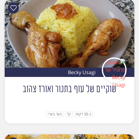
Becky Usagi
שוקיים של עוף בתנור ואורז צהוב
כ-30 דקות
קל
כשר בשרי