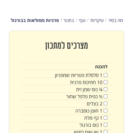
מה בסיר
עיקריות
עוף
בתנור
פרגיות ממולאות בבורגול
מצרכים למתכון
להכנה
1
סלסלת פטריות שמפניון
10
חתיכות פרגית
¼
כוס
שמן זית
½
כפית
פלפל שחור
2
בצלים
1
חופן
כוסברה
1
כף
מלח
1
כוס
בורגול
1
שן שום כתוש