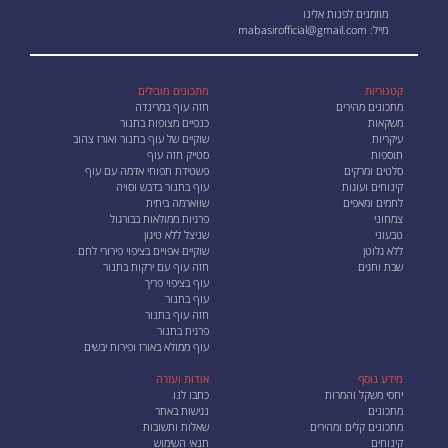
מוזמנים לפנות אלינו
מייל:
mabasirofficial@gmail.com
קטגוריות
מתכונים מובילים
מתכונים מהירים
חזה עוף במרינדה
משקאות
כנפיים מצופות בתנור
עיקריות
שוקיים של עוף בתנור ואורז צהוב
תוספות
סטייק חזה עוף
סלטים ומרקים
פשטידת תפוחי אדמה עם עוף
קינוחים ועוגות
עוף בתנור בדבש וסויה
לחמים ומאפים
שווארמה ביתית
צמחוני
פרגיות ממולאות בבורגול
טבעוני
שניצל ללא טיגון
ללא גלוטן
שוקיים אפויים בציפוי פירורי לחם
שבת וחגים
חזה עוף עם ירקות בתנור
עוף בציפוי פריך
עוף בתנור
חזה עוף בתנור
פרגית בתנור
עוף ממולא באורז ופירות יבשים
מידע נוסף
אודות ועזרה
יחסי משקל והמרות
כתבו לנו
מתכונים
נגישות באתר
מתכונים קלים ומהירים
שאלות ותשובות
קינוחים
תנאי השימוש