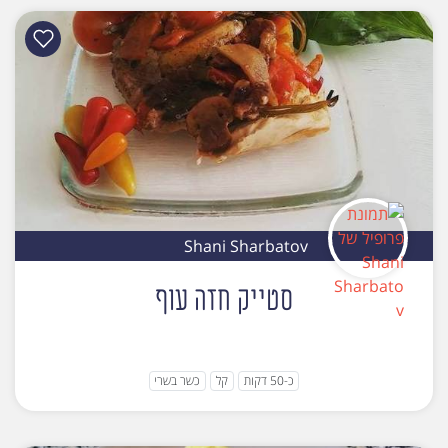
Shani Sharbatov
סטייק חזה עוף
כ-50 דקות
קל
כשר בשרי