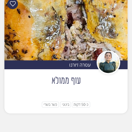
עטרה ז׳ורנו
עוף ממולא
כ-50 דקות
בינוני
כשר בשרי