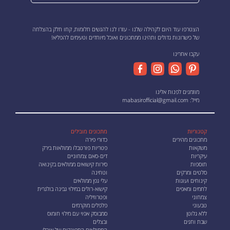
הצטרפו עוד היום לקהילה שלנו - עזרו לנו להגשים חלומות, קחו חלק בהצלחה
של כישרונות גדולים ותהינו ממתכונים ואוכל מיוחדים וטעימים להפליא!
עקבו אחרינו
מוזמנים לפנות אלינו
מייל:
mabasirofficial@gmail.com
קטגוריות
מתכונים מובילים
מתכונים מהירים
כדורי פירה
משקאות
פטריות פורטבלו ממולאות בירק
עיקריות
דים-סאם צמחוניים
תוספות
סירות קישואים ממולאים בקינואה
סלטים ומרקים
וטחינה
קינוחים ועוגות
עלי גפן ממולאים
לחמים ומאפים
קישוא-רולים במילוי גבינה בולגרית
צמחוני
ופטרוזיליה
טבעוני
פלפלים מוקרמים
ללא גלוטן
סמבוסק אפוי עם מילוי חומוס
שבת וחגים
ובצלים
הממולאים המפונקים של אורלי