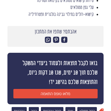
סירות קישואים ממולאים בקינואה וטחינה
עלי גפן ממולאים
קישוא-רולים במילוי גבינה בולגרית ופטרוזיליה
אהבתם? שתפו את המתכון
בואו לקבל תוצאות ולעמוד ביעדי המשקל
שלכם תוך 10 ימים, שנו 10 דקות ביום,
והתוצאות שלכם בהישג יד!
מלאו טופס התאמה
כרוב ממולא
אורז
רוטב עגבניות
כרוב
עגבניות