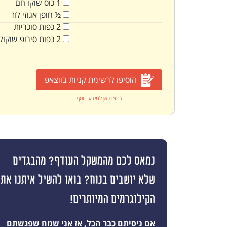
1
כוס
שוקו חם
½
חופן
אגוזי לוז
2
כפות
סוכריות
2
כפות
סירופ שוקול
הוסיפו לרשימת קניות בווצאפ
לחצו כאן למידע נוסף
נמאס לכם מהמשקל העודף? מהבגדים
שלא יושבים בנוח? בואו להשיל איתנו את
הקילוגרמים המיותרים!
אם ניסיתם כבר הכל, אז אני שמח שפגשתם