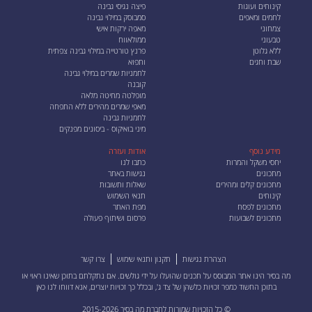
קינוחים ועוגות
פיצה נגיסי גבינה
לחמים ומאפים
סמבוסק במילוי גבינה
צמחוני
מאפה ירקות אישי
טבעוני
ממולאווח
ללא גלוטן
פרנץ טורטייה במילוי גבינה צפתית
שבת וחגים
ותפוא
לחמניות שמרים במילוי גבינה
קובנה
מופלטה מחיטה מלאה
מאפי שמרים מהירים ללא התפחה
לחמניות גבינה
מיני בואיקוס - ביסונים מפנקים
מידע נוסף
אודות ועזרה
יחסי משקל והמרות
כתבו לנו
מתכונים
נגישות באתר
מתכונים קלים ומהירים
שאלות ותשובות
קינוחים
תנאי השימוש
מתכונים לפסח
מפת האתר
מתכונים לשבועות
פרסום ושיתוף פעולה
הצהרת נגישות
תקנון ותנאי שימוש
צרו קשר
מה בסיר הינו אתר המבוסס על תכנים שהועלו על ידי גולשים. אם נתקלתם בתוכן שאינו ראוי או
בתוכן החשוד כמפר זכויות כלשהן של צד ג', ובכלל כך זכויות יוצרים, אנא
דווחו לנו כאן
© כל הזכויות שמורות לחברת מה בסיר 2015-2026