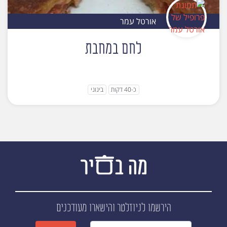
אורטל עמר
לחם במחבת
כ-40 דקות
בינוני
הירשמו לניוזלטר
והישארו מעודכנים