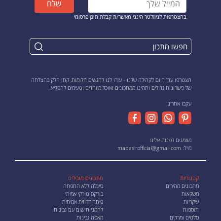
שלח
בהצטרפות לניוזלטר הינני מאשר/ת קבלת תוכן פרסומי
הצטרפו עוד היום לקהילה שלנו - עזרו לנו להגשים חלומות, קחו חלק בהצלחה
של כישרונות גדולים ותהינו ממתכונים ואוכל מיוחדים וטעימים להפליא!
עקבו אחרינו
מוזמנים לפנות אלינו
מייל:
mabasirofficial@gmail.com
קטגוריות
מתכונים מובילים
מתכונים מהירים
בייגלה ללא התפחה
משקאות
בורקס טורקי אמיתי
עיקריות
פיתה דרוזית אמיתית
תוספות
לחמניות שום עם גבינות
סלטים ומרקים
מאפה גבינות