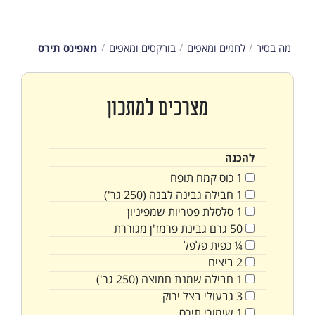
מה בסיר
לחמים ומאפים
בורקסים ומאפים
מאפינס תירס
מצרכים למתכון
להכנה
1
כוס
קמח תופח
1
חבילה
גבינה לבנה (250 גר')
1
סלסלת פטריות שמפיניון
50
גרם
גבינת פרמז'ן מגוררת
¼
כפית
פלפל
2
ביצים
1
חבילה
שמנת חמוצה (250 גר')
3
גבעולי בצל ירוק
1
שימורי תירס