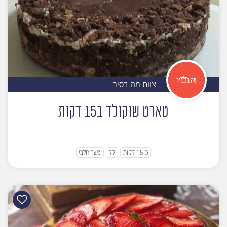
צוות מה בסיר
טארט שוקולד ב15 דקות
כ-15 דקות
קל
כשר חלבי