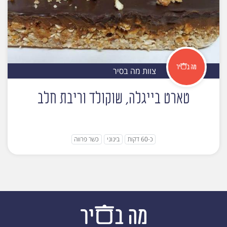
צוות מה בסיר
טארט בייגלה, שוקולד וריבת חלב
כ-60 דקות
בינוני
כשר פרווה