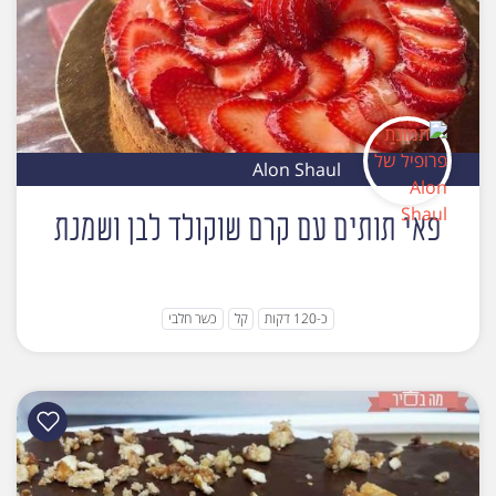
Alon Shaul
פאי תותים עם קרם שוקולד לבן ושמנת
כ-120 דקות
קל
כשר חלבי