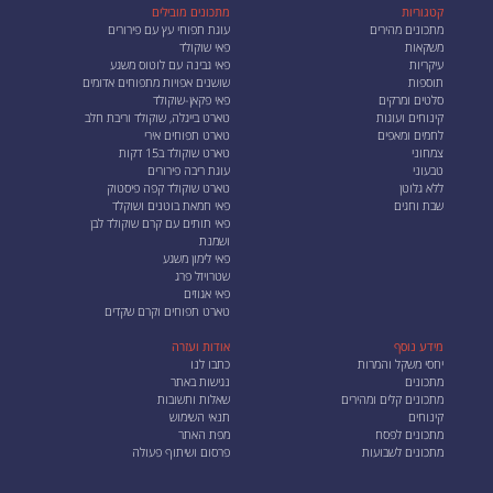
קטגוריות
מתכונים מובילים
מתכונים מהירים
עוגת תפוחי עץ עם פירורים
משקאות
פאי שוקולד
עיקריות
פאי גבינה עם לוטוס משגע
תוספות
שושנים אפויות מתפוחים אדומים
סלטים ומרקים
פאי פקאן-שוקולד
קינוחים ועוגות
טארט בייגלה, שוקולד וריבת חלב
לחמים ומאפים
טארט תפוחים אירי
צמחוני
טארט שוקולד ב15 דקות
טבעוני
עוגת ריבה פירורים
ללא גלוטן
טארט שוקולד קפה פיסטוק
שבת וחגים
פאי חמאת בוטנים ושוקלד
פאי תותים עם קרם שוקולד לבן
ושמנת
פאי לימון משגע
שטרויזל פרג
פאי אגוזים
טארט תפוחים וקרם שקדים
מידע נוסף
אודות ועזרה
יחסי משקל והמרות
כתבו לנו
מתכונים
נגישות באתר
מתכונים קלים ומהירים
שאלות ותשובות
קינוחים
תנאי השימוש
מתכונים לפסח
מפת האתר
מתכונים לשבועות
פרסום ושיתוף פעולה