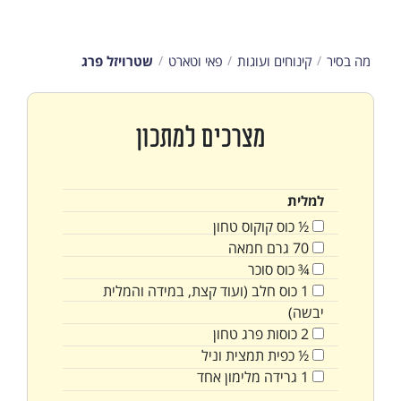
מה בסיר
קינוחים ועוגות
פאי וטארט
שטרויזל פרג
מצרכים למתכון
למלית
½
כוס
קוקוס טחון
70
גרם
חמאה
¾
כוס
סוכר
1
כוס
חלב (ועוד קצת, במידה והמלית
יבשה)
2
כוסות
פרג טחון
½
כפית
תמצית וניל
1
גרידה מלימון אחד