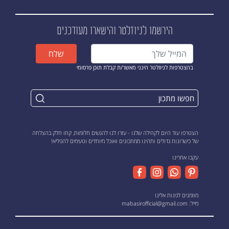
הירשמו לניוזלטר
והישארו מעודכנים
שלח
בהצטרפות לניוזלטר הינני מאשר/ת קבלת תוכן פרסומי
הצטרפו עוד היום לקהילה שלנו - עזרו לנו להגשים חלומות, קחו חלק בהצלחה
של כישרונות גדולים ותהינו ממתכונים ואוכל מיוחדים וטעימים להפליא!
עקבו אחרינו
מוזמנים לפנות אלינו
מייל:
mabasirofficial@gmail.com