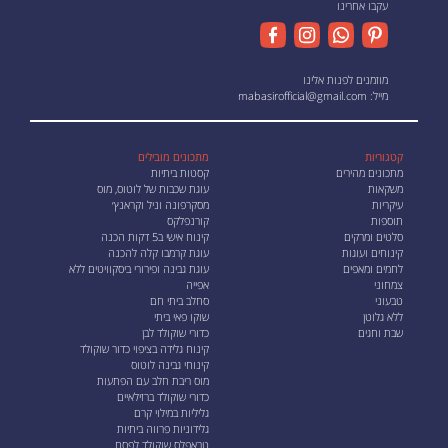
עקבו אחרינו
מוזמנים לפנות אלינו
מייל:
mabasirofficial@gmail.com
קטגוריות
מתכונים מובילים
מתכונים מהירים
קסטות ביתיות
משקאות
עוגת שכבות של לוטוס, מוס
עיקריות
מסקרפונה וניל וקראנץ׳
תוספות
קורנפלקס
סלטים ומרקים
קינוח אישי ב5 דקות הכנה
קינוחים ועוגות
עוגת קרמבו קלה להכנה
לחמים ומאפים
עוגת גבינה ופירורי ביסקוויטים ללא
צמחוני
אפייה
טבעוני
סחלב ביתי חם
ללא גלוטן
שוקו פאי ביתי
שבת וחגים
כדורי שוקולד לבן
קינוח גלידה בציפוי כדור שוקולד
קינוחי גבינה לוטוס
מוס ריבת חלב עם הפתעות
כדורי שוקולד ברזילאיים
גליליות במילוי קרם
גלידוניות פרווה ביתיות
טראפלס שוקולד לפסח