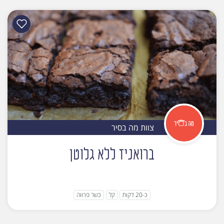
צוות מה בסיר
ברואניז ללא גלוטן
כ-20 דקות
קל
כשר פרווה