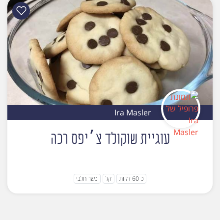
Ira Masler
עוגיית שוקולד צ׳יפס רכה
כ-60 דקות
קל
כשר חלבי