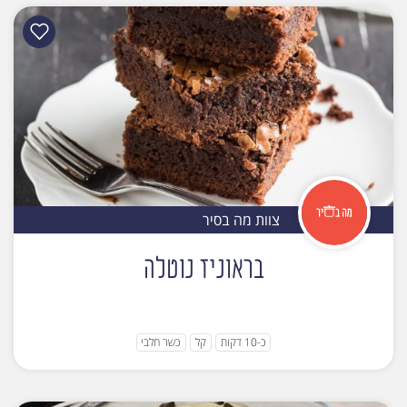
צוות מה בסיר
בראוניז נוטלה
כ-10 דקות
קל
כשר חלבי