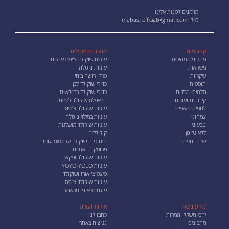
מוזמנים לפנות אלינו
מייל:
mabasirofficial@gmail.com
קטגוריות
מתכונים מובילים
מתכונים מהירים
עוגיית שוקולד צ'יפס ענקית
משקאות
עוגיות נוטלה
עיקריות
פררו רושה ביתי
תוספות
כדורי שוקולד לבן
סלטים ומרקים
כדורי שוקולד ברזילאיים
קינוחים ועוגות
טראפלס שוקולד לפסח
לחמים ומאפים
עוגיות שוקולד צ'יפס
צמחוני
עוגיות במילוי נוטלה
טבעוני
עוגיות שוקולד מושלגות
ללא גלוטן
קוקילידה
שבת וחגים
חיתוכיות שוקולד על בסיס עוגיות
מרוסקות ואגוזים
עוגיות שוקולד ופקאן
עוגיות YOYO-YOLO
פיצפוצי אורז ושוקולד
עוגיות שוקולד צ'יפס
עוגת בראוניז מרשמלו
מידע נוסף
אודות ועזרה
יחסי משקל והמרות
כתבו לנו
מתכונים
נגישות באתר