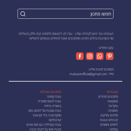
הצטרפו עוד היום לקהילה שלנו - עזרו לנו להגשים חלומות, קחו חלק בהצלחה
של כישרונות גדולים ותהינו ממתכונים ואוכל מיוחדים וטעימים להפליא!
עקבו אחרינו
מוזמנים לפנות אלינו
מייל:
mabasirofficial@gmail.com
קטגוריות
מתכונים מובילים
מתכונים מהירים
עוגת קסטה
משקאות
עוגת לוטוס ממכרת
עיקריות
בוואריה ביתית
תוספות
עוגת שכבות של לוטוס, מוס
סלטים ומרקים
מסקרפונה וניל וקראנץ׳
קינוחים ועוגות
קורנפלקס
לחמים ומאפים
עוגת קוקילידה עם מוס אוראו
צמחוני
קינוח אישי ב5 דקות הכנה