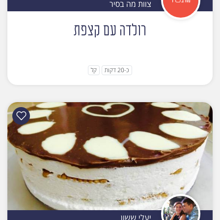
צוות מה בסיר
רולדה עם קצפת
כ-20 דקות
קל
יעלי ששון