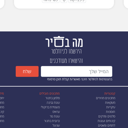
הירשמו לניוזלטר
והישארו מעודכנים
שלח
בהצטרפות לניוזלטר הינני מאשר/ת קבלת תוכן פרסומי
קטגוריות
מתכונים מובילים
מיד
מתכונים מהירים
סלמון בתנור
יחס
משקאות
עוגת גבינה
מתכ
עיקריות
פשטידת ברוקולי
מתכו
תוספות
עראיס
קינו
סלטים ומרקים
עוגת גזר
מתכ
קינוחים ועוגות
כרובית בתנור
מתכ
לחמים ומאפים
שניצל