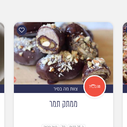
צוות מה בסיר
ממתק תמר
כ-25 דקות
קל
כשר פרווה