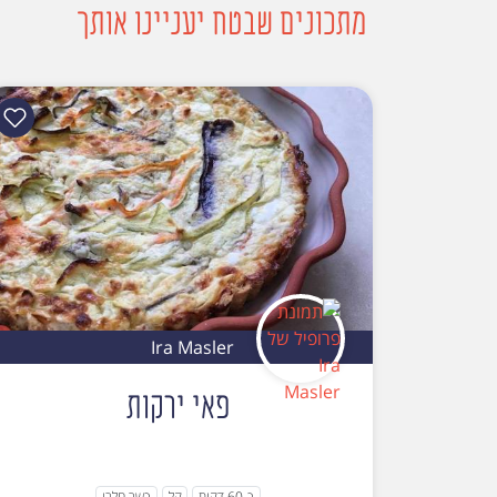
מתכונים שבטח יעניינו אותך
Ira Masler
פאי ירקות
כ-60 דקות
קל
כשר חלבי