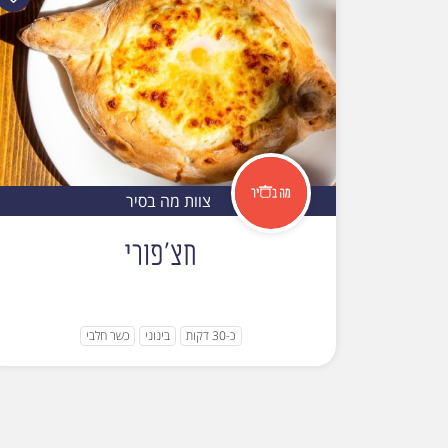
צוות מה בסיר
חצ'פורי
כ-30 דקות
בינוני
כשר חלבי