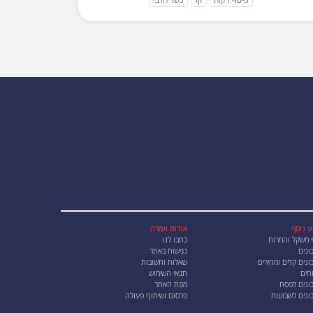
ע נוסף
אודות ועזרה
י משקל והמרות
כתבו לנו
ונים
נגישות באתר
נים קלים ומהירים
שאלות ותשובות
חים
תנאי השימוש
ונים לפסח
מפת האתר
ונים לשבועות
פרסום ושיתוף פעולה