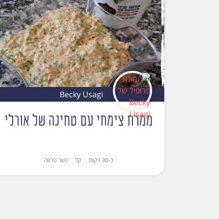
Becky Usagi
ממרח צימחי עם טחינה של אורלי
כ-30 דקות
קל
כשר פרווה