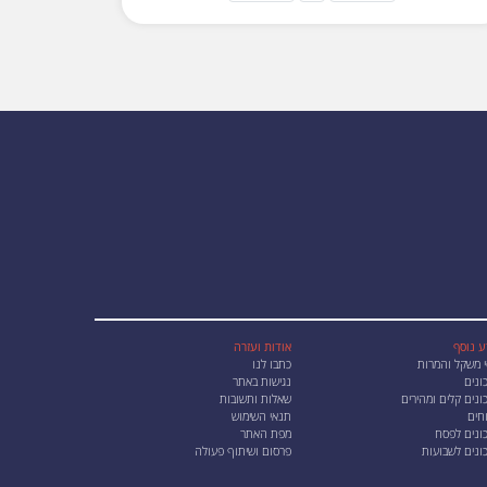
ע נוסף
אודות ועזרה
י משקל והמרות
כתבו לנו
ונים
נגישות באתר
נים קלים ומהירים
שאלות ותשובות
חים
תנאי השימוש
ונים לפסח
מפת האתר
ונים לשבועות
פרסום ושיתוף פעולה