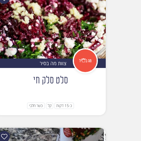
צוות מה בסיר
סלט סלק חי
כ-15 דקות
קל
כשר חלבי