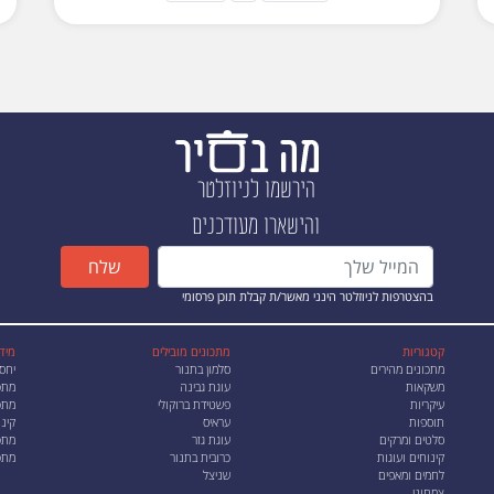
הירשמו לניוזלטר
והישארו מעודכנים
שלח
בהצטרפות לניוזלטר הינני מאשר/ת קבלת תוכן פרסומי
קטגוריות
מתכונים מובילים
מיד
מתכונים מהירים
סלמון בתנור
יחס
משקאות
עוגת גבינה
מתכ
עיקריות
פשטידת ברוקולי
מתכו
תוספות
עראיס
קינו
סלטים ומרקים
עוגת גזר
מתכ
קינוחים ועוגות
כרובית בתנור
מתכ
לחמים ומאפים
שניצל
צמחוני