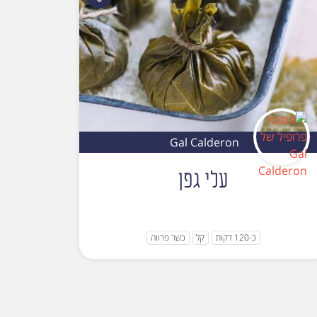
Gal Calderon
עלי גפן
כ-120 דקות
קל
כשר פרווה