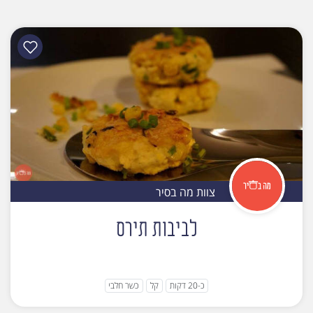
צוות מה בסיר
לביבות תירס
כ-20 דקות
קל
כשר חלבי