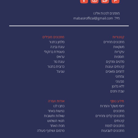
מוזמנים לפנות אלינו
מייל:
mabasirofficial@gmail.com
קטגוריות
מתכונים מובילים
מתכונים מהירים
סלמון בתנור
משקאות
עוגת גבינה
עיקריות
פשטידת ברוקולי
תוספות
עראיס
סלטים ומרקים
עוגת גזר
קינוחים ועוגות
כרובית בתנור
לחמים ומאפים
שניצל
צמחוני
טבעוני
ללא גלוטן
שבת וחגים
מידע נוסף
אודות ועזרה
יחסי משקל והמרות
כתבו לנו
מתכונים
נגישות באתר
מתכונים קלים ומהירים
שאלות ותשובות
קינוחים
תנאי השימוש
מתכונים לפסח
מפת האתר
מתכונים לשבועות
פרסום ושיתוף פעולה