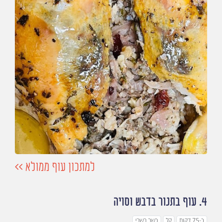
למתכון עוף ממולא >>
4.
עוף בתנור בדבש וסויה
כ-75 דקות
קל
כשר בשרי