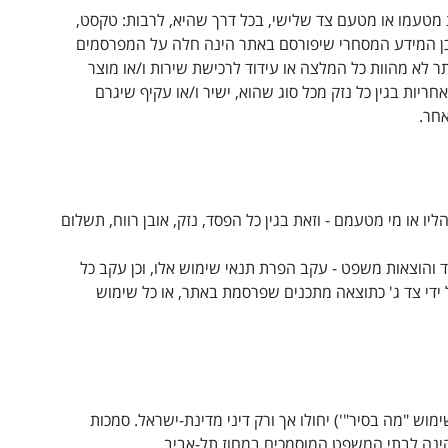
 מטעמו או מטעם צד שלישי, בכל דרך שהיא, לרבות: טקסט,
וכן המידע המסחרי שיפורסם באתר הינה חלה על המפרסמים
ר לא מהוות כל המלצה או עידוד לרכישת שירות ו/או מוצר
ריות בגין כל נזק מכל סוג שהוא, ישיר ו/או עקיף שיגרם
אחר
.
יו או מי מטעמם - וזאת בגין כל הפסד, נזק, אובן רווח, תשלום
 והוצאות משפט - עקב הפרת תנאי שימוש אלו, וכן עקב כל
די צד ג' כתוצאה מתכנים שפרסמת באתר, או כל שימוש
וש "מה בסיר"') יחולו אך ורק דיני מדינת-ישראל. סמכות
ינה לבתי המשפט המוסמכים במחוז תל-אביב
.