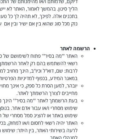
דיוקם, שלמותם ו/או מהימנותם של התכני
הליך סינון. בהמשך לאמור, האתר לא ייש
בתכנים אלה. לפיכך, לא תהיה לך כל טענ
נזק מכל סוג שהוא בין אם ישיר ובין אם
הרשמה לאתר
האתר '"מה בסיר"' פתוח לשימושם של כל
רשאי להשתמש בהם רק לאחר הרשמתך ל
לרבות: שם, דוא"ל וכיו"ב, הינך מחויב ל
במאגר המידע, בכפוף למדיניות הפרטיות
יובהר, למען הסרת כל ספק, כי אינך מחוי
מחייבים לצורך הרשמתך לאתר
.
בעת הרשמתך לאתר '"מה בסיר"' הינך מ
שימוש מסחרי ו/או עבור אדם אחר
.
בנוסף
שימוש באתר או להציג סמל מסחרי של 
האתר יהיה רשאי לחסום ו/או למחוק, ב
לרעה בשירותי האתר, בין היתר
:
שימוש מס
למנהלי האתר.