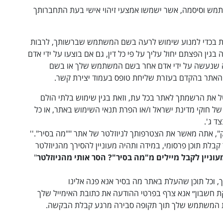
 וסיסמה, אשר ישמשו אמצעי זיהוי אישי בעת התחברותך
וזאת בכדי למנוע שימוש לרעה בשם המשתמש שברשותך, לרבות
גין הפצתם יחול עליך על פי כל דין, גם אם בוצעו על ידי אדם
עה שנעשה על ידי אדם אחר בשם המשתמש שלך או בשם
 האתר בהקדם בעזרת שליחת טופס בעמוד יצירת קשר
.
ל את הרשמתך לאתר בכל עת, וזאת בגין שימוש בלתי הולם
ל חוקי מדינת ישראל ו/או הפרת תנאי השימוש באתר, או כל
ד ג'.
, אתה מאשר את הצטרפותך לניוזלטר של אתר ""מה בסיר"
.''
ת תוכן פרסומי, במידה ותהיה מעוניין להסירך מהניוזלטר
עוניין לקבל מיילים מ"מה בסיר"? הסר אותי מהניוזלטר
"
 וכל תוכן שהעלת באתר מה בסיר אנא פנה אלינו
קת חשבון״ אנא צרף בפרטי ההודעה את כתובת האימייל שלך
את המשתמש שלך תוך תקופה סבירה מרגע קבלת הבקשה.