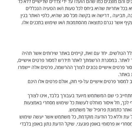
ם והם מוצגים כמו שהם הועלו על ידי צדדים שלישיים ללא כל
א בכל אחריות שהיא ביחס לכל טעות ו/או הטעיה הנכללים
ה, תביעה , דרישה או בקשה מכל סוג שהיא, כלפי האתר בגין
 עקיף אשר נגרם כתוצאה מהסתמכות ו/או שימוש בתכנים אלו
.
ל הגולשים. יחד עם זאת, קיימים באתר שירותים אשר תהיה
אתר. במסגרת הרשמתך לאתר תידרש למסור פרטים אישיים,
מסור פרטים אישיים נכונים לצורך ההרשמה, פרטים אלה יישמרו
 באתר
.
ב למסור פרטים אישיים על-פי חוק, אולם פרטים אלו הינם
תחייב כי שם המשתמש מיועד בעבורך בלבד, אינו לצורך
 לכך, חל איסור מוחלט לעשות כל שימוש מסחרי באמצעות
האתר כתמונת פרופיל של משתמש
.
כל עת וללא כל הודעה מוקדמת, כל משתמש אשר יעשה שימוש
חרי או פרסומי באופן פוגעני
.
שיקל הדעת נתון באופן בלבדי