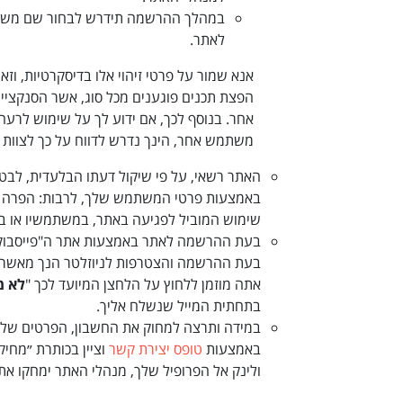
במהלך ההרשמה תידרש לבחור שם משתמש
לאתר.
אנא שמור על פרטי זיהוי אלו בדיסקרטיות, 
הפצת תכנים פוגענים מכל סוג, אשר הסנקצייה ב
אחר. בנוסף לכך, אם ידוע לך על שימוש לר
משתמש אחר, הינך נדרש לדווח על כך לצוות
האתר רשאי, על פי שיקול דעתו הבלעדית, לבט
באמצעות פרטי המשתמש שלך
,
לרבות: הפרה ש
שימוש המוביל לפגיעה באתר, במשתמשיו או בצ
בעת ההרשמה לאתר באמצעות אתר ה"פייסבוק"
בעת ההרשמה והצטרפות לניוזלטר הנך מאשר קבל
אתה מוזמן ללחוץ על הלחצן המיועד לכך "
לא מ
בתחתית המייל שנשלח אליך
.
במידה ותרצה למחוק את החשבון, הפרטים שלך,
באמצעות
טופס יצירת קשר
וציין בכותרת ״מחי
ולינק אל הפרופיל שלך, מנהלי האתר ימחקו 