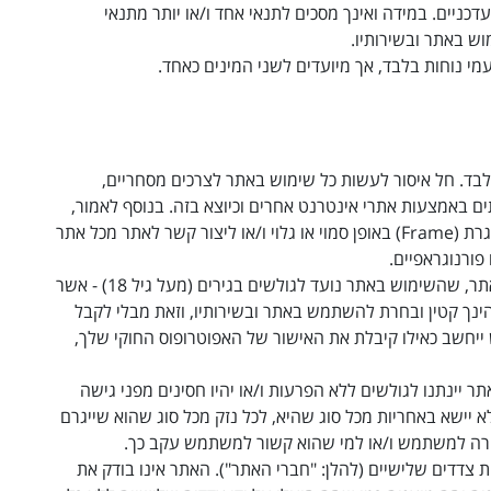
כניים. במידה ואינך מסכים לתנאי אחד ו/או יותר מתנאי
ש באתר ובשירותיו
.
עמי נוחות בלבד, אך מיועדים לשני המינים כאחד
.
בד. חל איסור לעשות כל שימוש באתר לצרכים מסחריים,
 באמצעות אתרי אינטרנט אחרים וכיוצא בזה. בנוסף לאמור,
גרת
(Frame)
באופן סמוי או גלוי ו/או ליצור קשר לאתר מכל אתר
פורנוגראפיים
.
הינך מצהיר כי ידוע לך, בעת שימושך באתר, שהשימוש באתר נועד לגולשים בגירים (מעל גיל 18) - אשר
הינך קטין ובחרת להשתמש באתר ובשירותיו, וזאת מבלי לקבל
יחשב כאילו קיבלת את האישור של האפוטרופוס החוקי שלך,
תר יינתנו לגולשים ללא הפרעות ו/או יהיו חסינים מפני גישה
א יישא באחריות מכל סוג שהיא, לכל נזק מכל סוג שהוא שייגרם
ישירה למשתמש ו/או למי שהוא קשור למשתמש עקב כך
.
צדדים שלישיים (להלן: "חברי האתר"). האתר אינו בודק את