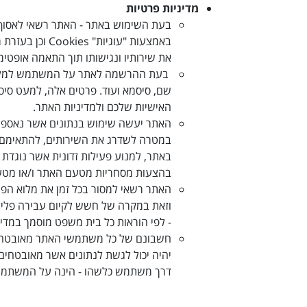
מדיניות פרטיות
בעת השימוש באתר - האתר רשאי לאסוף מ
באמצעות "עוגיות"
Cookies
וכן בעזרת
את שירותיו ונגישותו תוך התאמה אופטי
בעת ההרשמה לאתר על המשתמש למלא פרט
שם, סיסמא ועוד
.
פרטים אלה, למעט סיסמ
האישיות שלכם ולמדיניות האתר
.
האתר יעשה שימוש בנתונים אשר נאספים
במטרה לשדרג את השירותים, להתאימם ו
באתר, למנוע פעילות זדונית אשר נוגדת 
בהצעות מסחריות מטעם האתר ו/או מטע
האתר רשאי למסור בכל זמן את מלוא הפרט
וזאת במקרה של חשש לקיום עבירה פלילית ו/
- לפי הוראות כל בית משפט מוסמך במדי
חשבונם של כל משתמשי האתר מאובטח בס
יהיה יכול לגשת לנתונים אשר מאובטחים
דרך משתמש כלשהו - הינה על המשתמ