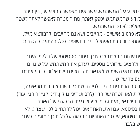
ידע על המשתמש, אשר אינו מאפשר זיהוי אישי, בין היתר
 מידע שהמשתמש יספק לאתר, מתוך מטרה לאפשר לאתר לשפר
מאלית לצורכי המשתמש
.
ים אישיים - מחייבים ושאינם מחייבים, לרבות: אימייל,
תכם וכתובת האימייל – יהיו חשופים לכל, בהתאם להגדרות
 אודות המשתמש לצורך ניתוח סטטיסטי של גולשי האתר -
להציע שירותים נוספים, לעדכן את המשתמש על שינויים
את תנאי השימוש ו/או את חוקי מדינת-ישראל וכן ליידע אתכם
ם צד שלישי
.
ים הנתונים בידיו - לפי דרישת כל רשות ציבורית מתאימה,
או הפרה של הדין (לרבות: דיני נזיקין, דיני קניין רוחני ועוד)
נת ישראל, זאת על פי שיקול דעתו הבלעדי של האתר
.
יסמא, עם זאת, האתר אינו יכול להתחייב לכך שצד ג' לא
 בסיסמא, אי לכך האחריות המלאה על כל תוכן המועלה לאתר
ש בלבד
.