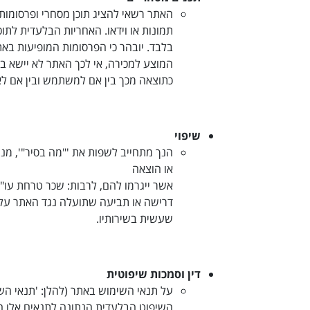
האתר רשאי להציג תוכן מסחרי ופרסומות
תמונות או וידאו. האחריות הבלעדית לת
בלבד. יובהר כי הפרסומות המופיעות באת
המוצע למכירה, אי לכך האתר לא יישא באח
כתוצאה מכך בין אם למשתמש ובין אם ל
שיפוי
הנך מתחייב לשפות את '"מה בסיר"', מנהל
או הוצאה
אשר ייגרמו להם, לרבות: שכר טרחת עו"ד
דרישה או תביעה שתועלה נגד האתר על י
שעשית בשירותיו
.
דין וסמכות שיפוטית
על תנאי השימוש באתר (להלן: 'תנאי השימ
השיפוט הבלעדית הנתונה לתנאים אלו ה