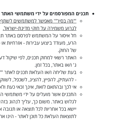
תכנים המפורסמים על ידי משתמשי האתר
'
"מה בסיר"' מאפשר למשתמשים לשתף תכני
לגרוע משמירה על חוקי מדינת-ישראל
.
חל איסור על המשתמש לפרסם באתר תוכן בע
הרע, מעודד ביצוע עבירות - אזרחיות או 
של החוק
.
האתר רשאי למחוק תכנים, לפי שיקול דע
ג' ו/או באתר, בכל זמן
.
בעת שליחה ו/או העלאת תכנים לאתר '"מה
- להעתיק, להפיץ
,
להציג, לשכפל, לשווק
אי לכך ובהתאם לזאת, אינך זכאי כעת ולא
התכנים אשר מועלים על ידי משתמשי הא
לגלוש באתר. משום כך, עליך לנהוג בזה
יישא בכל אחריות לכל תוצאה או תגובה 
לתוצאות העלאת כל תוכן לאתר - הינו 