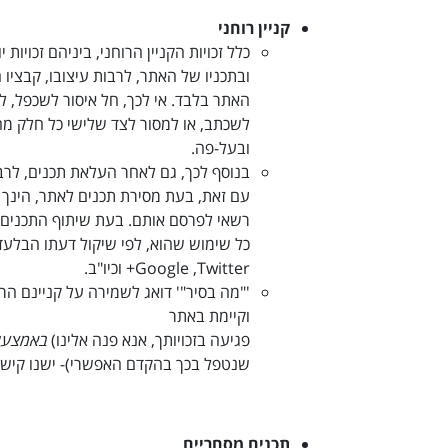
קניין רוחני
כלל זכויות הקניין הרוחני, ביניהם זכויות
ובתכניו של האתר
,
לרבות עיצובו, קבציו 
האתר בלבד. אי לכך, חל איסור לשכפל
,
לה
לשכתב, או למסור לצד שלישי כל חלק מ
ובעל-פה
.
בנוסף לכך, גם לאחר העלאת תכנים, לרבות 
עם זאת, בעת מסירת תכנים לאתר, הינך מ
רשאי לפרסם אותם. בעת שיתוף התכנים ב
כל שימוש שהוא, לפי שיקול דעתו הבלעדי
Twitter
,
Google+
וכיו"ב
.
'"מה בסיר"' דואג לשמירה על קניינם ה
וקיימת באתר
פגיעה בזכויותך, אנא פנה אלינו)
באמצעו
שנטפל בכך בהקדם האפשרי)- ישנו קיש
תכנים מסחריים