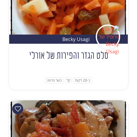
Becky Usagi
סלט הגזר והפירות של אורלי
כ-20 דקות
קל
כשר פרווה