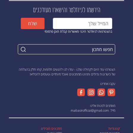
הירשמו לניוזלטר
והישארו מעודכנים
שלח
בהצטרפות לניוזלטר הינני מאשר/ת קבלת תוכן פרסומי
הצטרפו עוד היום לקהילה שלנו - עזרו לנו להגשים חלומות, קחו חלק בהצלחה
של כישרונות גדולים ותהינו ממתכונים ואוכל מיוחדים וטעימים להפליא!
עקבו אחרינו
מוזמנים לפנות אלינו
מייל:
mabasirofficial@gmail.com
קטגוריות
מתכונים מובילים