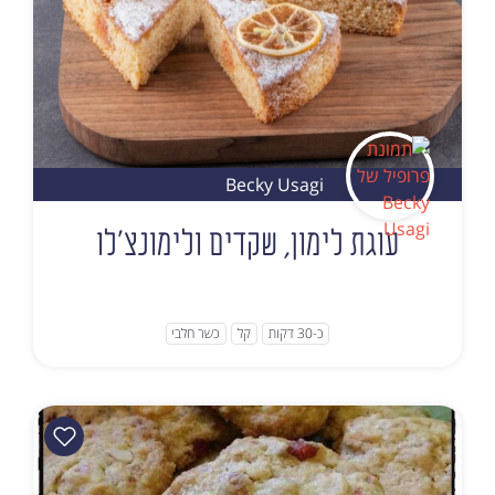
Becky Usagi
עוגת לימון, שקדים ולימונצ'לו
כ-30 דקות
קל
כשר חלבי