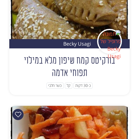
Becky Usagi
בורקיטס קמח שיפון מלא במילוי
תפוחי אדמה
כ-30 דקות
קל
כשר חלבי