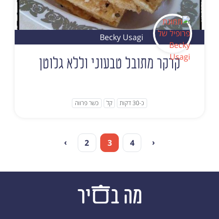
Becky Usagi
קרקר מתובל טבעוני וללא גלוטן
כ-30 דקות
קל
כשר פרווה
›
‹
2
3
4