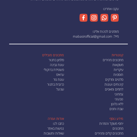
עקבו אחרינו
מוזמנים לפנות אלינו
מייל:
mabasirofficial@gmail.com
קטגוריות
מתכונים מובילים
מתכונים מהירים
סלמון בתנור
משקאות
עוגת גבינה
עיקריות
פשטידת ברוקולי
תוספות
עראיס
סלטים ומרקים
עוגת גזר
קינוחים ועוגות
כרובית בתנור
לחמים ומאפים
שניצל
צמחוני
טבעוני
ללא גלוטן
שבת וחגים
מידע נוסף
אודות ועזרה
יחסי משקל והמרות
כתבו לנו
מתכונים
נגישות באתר
מתכונים קלים ומהירים
שאלות ותשובות