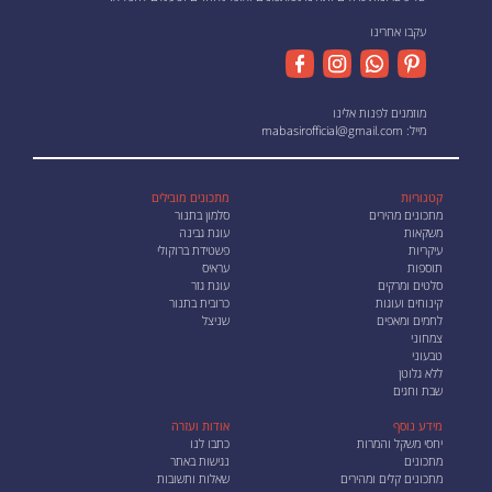
עקבו אחרינו
מוזמנים לפנות אלינו
מייל:
mabasirofficial@gmail.com
קטגוריות
מתכונים מובילים
מתכונים מהירים
סלמון בתנור
משקאות
עוגת גבינה
עיקריות
פשטידת ברוקולי
תוספות
עראיס
סלטים ומרקים
עוגת גזר
קינוחים ועוגות
כרובית בתנור
לחמים ומאפים
שניצל
צמחוני
טבעוני
ללא גלוטן
שבת וחגים
מידע נוסף
אודות ועזרה
יחסי משקל והמרות
כתבו לנו
מתכונים
נגישות באתר
מתכונים קלים ומהירים
שאלות ותשובות