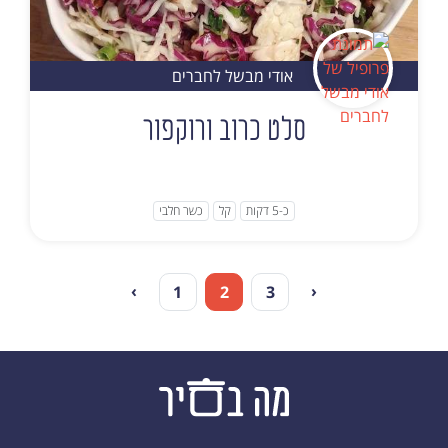
אודי מבשל לחברים
סלט כרוב ורוקפור
כ-5 דקות
קל
כשר חלבי
›
‹
1
2
3