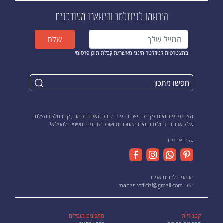
הירשמו לניוזלטר
והישארו מעודכנים
שלח
בהצטרפות לניוזלטר הינני מאשר/ת קבלת תוכן פרסומי
הצטרפו עוד היום לקהילה שלנו - עזרו לנו להגשים חלומות, קחו חלק בהצלחה
של כישרונות גדולים ותהינו ממתכונים ואוכל מיוחדים וטעימים להפליא!
עקבו אחרינו
מוזמנים לפנות אלינו
מייל:
mabasirofficial@gmail.com
קטגוריות
מתכונים מובילים