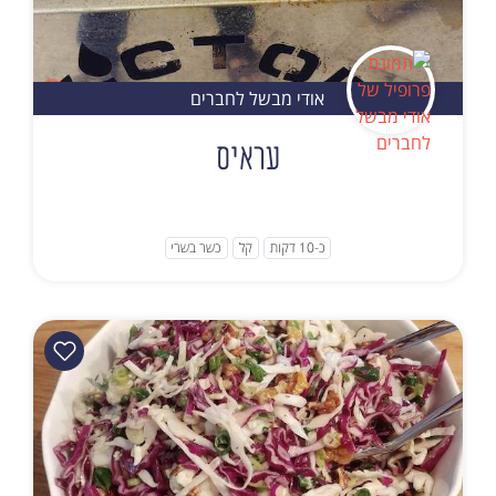
אודי מבשל לחברים
עראיס
כ-10 דקות
קל
כשר בשרי