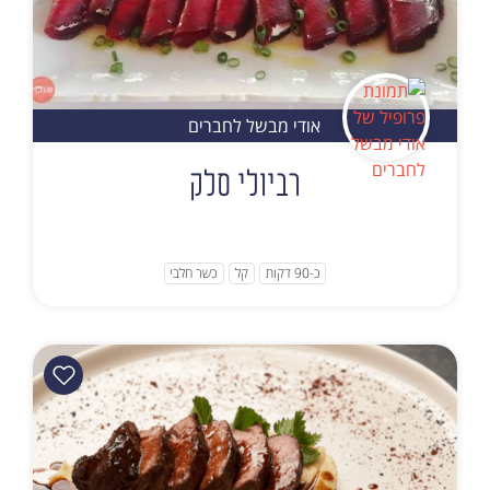
אודי מבשל לחברים
רביולי סלק
כ-90 דקות
קל
כשר חלבי