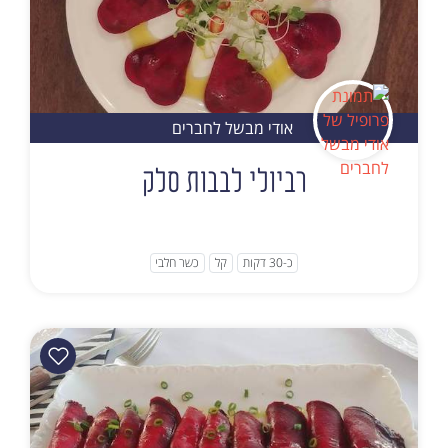
אודי מבשל לחברים
רביולי לבבות סלק
כ-30 דקות
קל
כשר חלבי