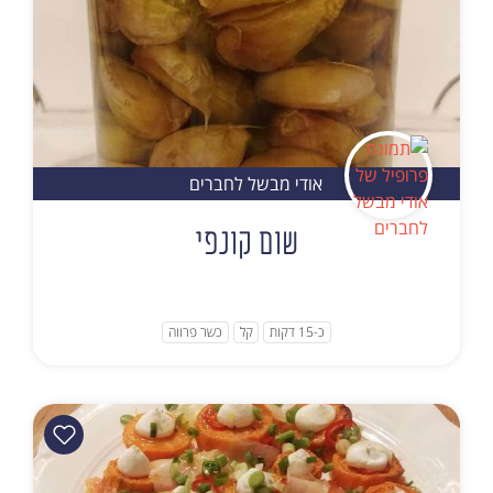
אודי מבשל לחברים
שום קונפי
כ-15 דקות
קל
כשר פרווה