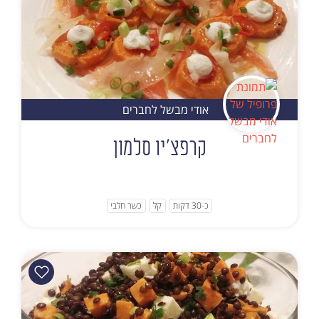
אודי מבשל לחברים
קרפצ'יו סלמון
כ-30 דקות
קל
כשר חלבי