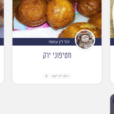
יהל לין עמוסי
חטיפוני ירק
כ-20 דק' דקות
קל