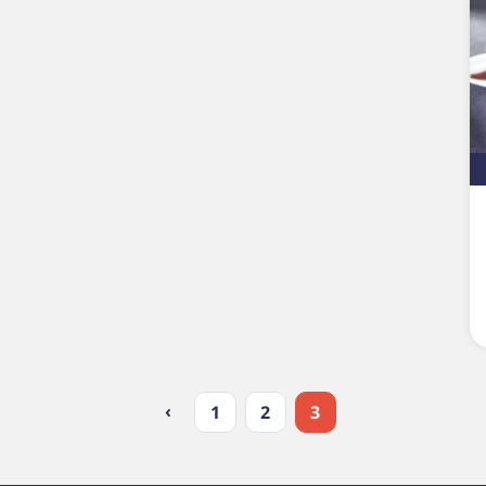
›
1
2
3