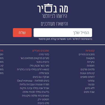
הירשמו לניוזלטר
והישארו מעודכנים
שלח
בהצטרפות לניוזלטר הינני מאשר/ת קבלת תוכן פרסומי
קטגוריות
מתכונים מובילים
מיד
מתכונים מהירים
כדורי פירה
יחס
משקאות
סיגרים מרוקאים ממולאים בשר
מתכ
עיקריות
כרובית בתנור
מתכו
תוספות
סיגר בשר מבצק פילו
קינו
סלטים ומרקים
קישוא-רולים במילוי גבינה בולגרית
מתכ
קינוחים ועוגות
ופטרוזיליה
מתכ
לחמים ומאפים
אבוקדו עם ביצים
צמחוני
ביצים ממולאות - Oeuf mimosa
טבעוני
ממרח שעועית ועגבניות צלויות
ללא גלוטן
אגרול אפוי במילוי גבינה וירקות
שבת וחגים
בלינצ'ס במילוי תפוחי-אדמה
נאצ׳וס ביתי וסלסה פיקנטית
חטיפוני ירק
סלט כרובית