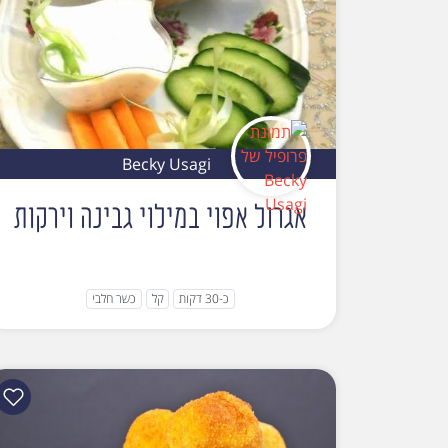
Becky Usagi
אגרול אפוי במילוי גבינה וירקות
כ-30 דקות
קל
כשר חלבי