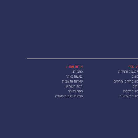
ע נוסף
אודות ועזרה
י משקל והמרות
כתבו לנו
ונים
נגישות באתר
נים קלים ומהירים
שאלות ותשובות
חים
תנאי השימוש
ונים לפסח
מפת האתר
ונים לשבועות
פרסום ושיתוף פעולה