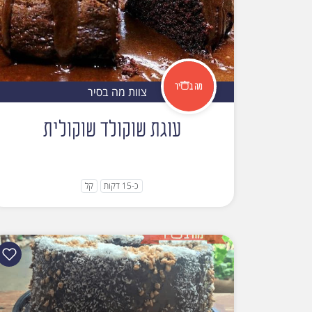
צוות מה בסיר
עוגת שוקולד שוקולית
כ-15 דקות
קל