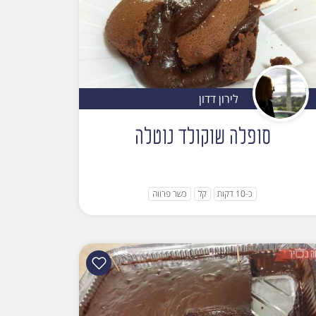
לירון דדון
סופלה שוקולד נוטלה
כ-10 דקות
קל
כשר פרווה