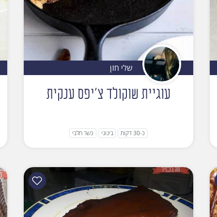
שלי חזן
עוגיית שוקולד צ'יפס ענקית
כ-30 דקות
בינוני
כשר חלבי