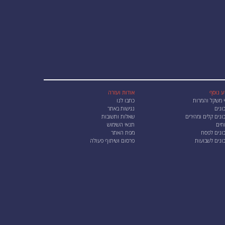
ע נוסף
אודות ועזרה
י משקל והמרות
כתבו לנו
ונים
נגישות באתר
נים קלים ומהירים
שאלות ותשובות
חים
תנאי השימוש
ונים לפסח
מפת האתר
ונים לשבועות
פרסום ושיתוף פעולה