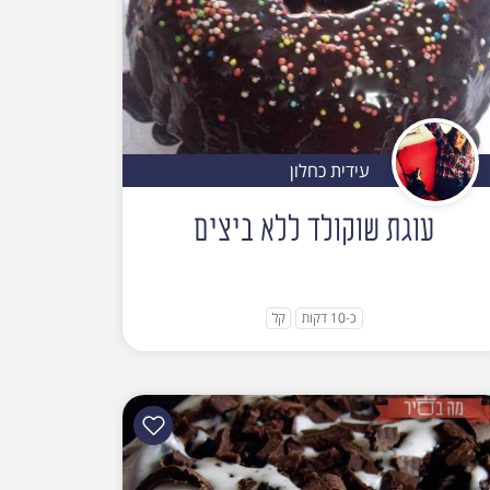
עידית כחלון
עוגת שוקולד ללא ביצים
כ-10 דקות
קל