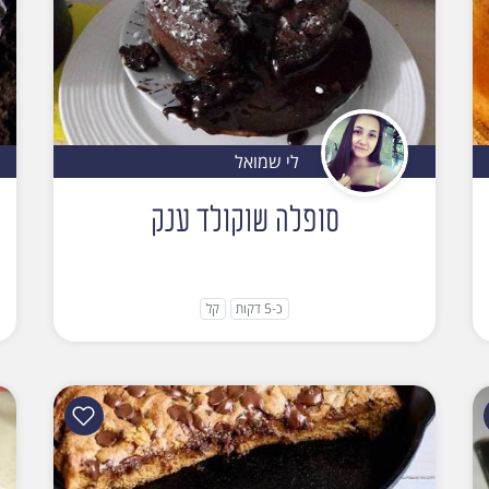
לי שמואל
סופלה שוקולד ענק
כ-5 דקות
קל