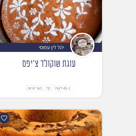
יהל לין עמוסי
עוגת שוקולד צ'יפס
כ-45 דקות
קל
כשר פרווה