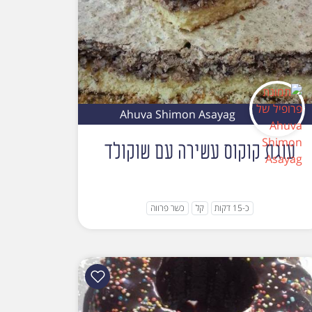
Ahuva Shimon Asayag
עוגת קוקוס עשירה עם שוקולד
כ-15 דקות
קל
כשר פרווה