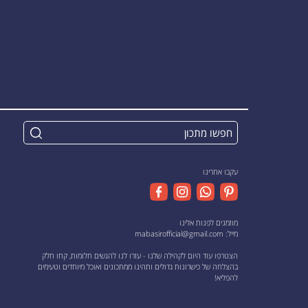
עקבו אחרינו
מוזמנים לפנות אלינו
מייל:
mabasirofficial@gmail.com
הצטרפו עוד היום לקהילה שלנו - עזרו לנו להגשים חלומות, קחו חלק
בהצלחה של כישרונות גדולים ותהינו ממתכונים ואוכל מיוחדים וטעימים
להפליא!