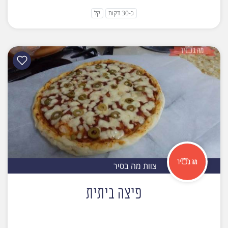
כ-30 דקות
קל
צוות מה בסיר
פיצה ביתית