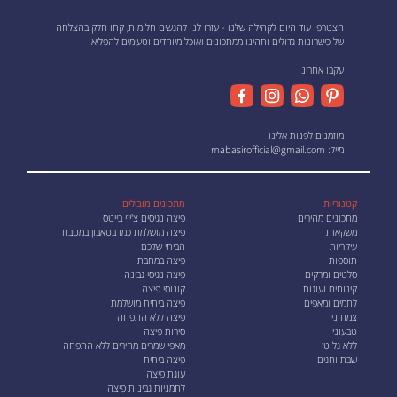
הצטרפו עוד היום לקהילה שלנו - עזרו לנו להגשים חלומות, קחו חלק בהצלחה
של כישרונות גדולים ותהינו ממתכונים ואוכל מיוחדים וטעימים להפליא!
עקבו אחרינו
מוזמנים לפנות אלינו
מייל:
mabasirofficial@gmail.com
קטגוריות
מתכונים מובילים
מתכונים מהירים
פיצה נגיסים צ'יזי בייטס
משקאות
פיצה מושלמת כמו בטאבון במטבח
עיקריות
הביתי שלכם
תוספות
פיצה במחבת
סלטים ומרקים
פיצה נגיסי גבינה
קינוחים ועוגות
קונוסי פיצה
לחמים ומאפים
פיצה ביתית מושלמת
צמחוני
פיצה ללא התפחה
טבעוני
סירות פיצה
ללא גלוטן
מאפי שמרים מהירים ללא התפחה
שבת וחגים
פיצה ביתית
עוגת פיצה
לחמניות גבינות פיצה