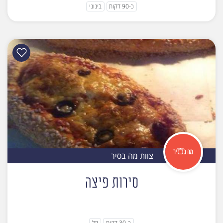
כ-90 דקות
בינוני
צוות מה בסיר
סירות פיצה
כ-30 דקות
קל