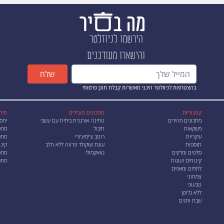
הירשמו לניוזלטר
והישארו מעודכנים
שלח
בהצטרפות לניוזלטר הינני מאשר/ת קבלת תוכן פרסומי
קטגוריות
מתכונים מובילים
מיד
מתכונים מהירים
טחינה אורגנית ביתית עם עשבי
יחס
משקאות
תיבול
מתכ
עיקריות
רוטב צ׳ימיצ׳ורי
מתכו
תוספות
עוגת שוקולד פרווה ללא חלב
קינו
סלטים ומרקים
גוואקמולי
מתכ
קינוחים ועוגות
מתכ
לחמים ומאפים
צמחוני
טבעוני
ללא גלוטן
שבת וחגים