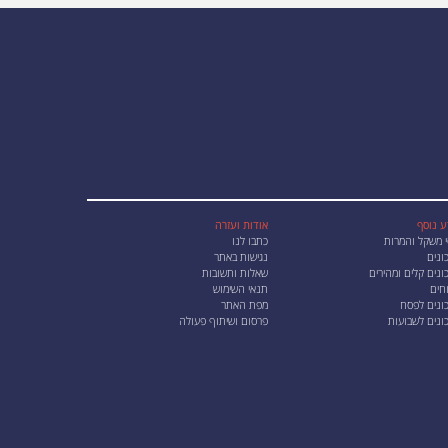
ע נוסף
אודות ועזרה
י משקל והמרות
כתבו לנו
ונים
נגישות באתר
נים קלים ומהירים
שאלות ותשובות
חים
תנאי השימוש
ונים לפסח
מפת האתר
ונים לשבועות
פרסום ושיתוף פעולה