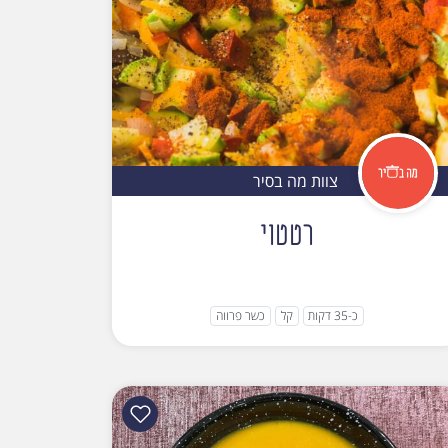
צוות מה בסיר
רטטוי
כ-35 דקות
קל
כשר פרווה