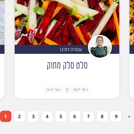
עטרה ז׳ורנו
סלט סלק מתוק
כ-10 דקות
קל
כשר פרווה
‹
1
2
3
4
5
6
7
8
9