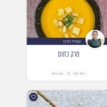
עטרה ז׳ורנו
מרק כתום
כ-30 דקות
קל
כשר פרווה