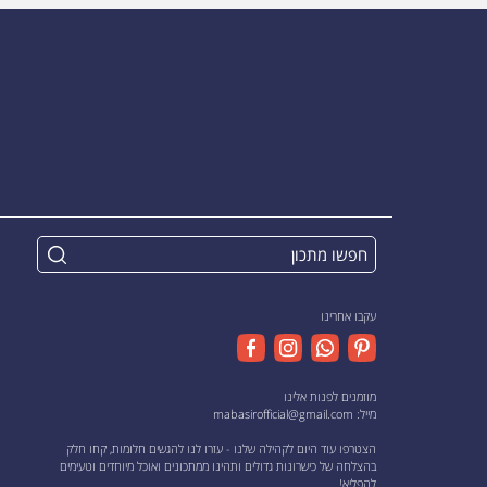
עקבו אחרינו
מוזמנים לפנות אלינו
מייל:
mabasirofficial@gmail.com
הצטרפו עוד היום לקהילה שלנו - עזרו לנו להגשים חלומות, קחו חלק
בהצלחה של כישרונות גדולים ותהינו ממתכונים ואוכל מיוחדים וטעימים
להפליא!