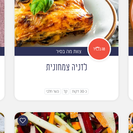
צוות מה בסיר
לזניה צמחונית
כ-30 דקות
קל
כשר חלבי