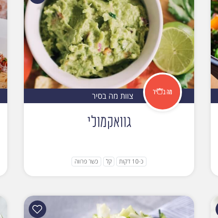
צוות מה בסיר
גוואקמולי
כ-10 דקות
קל
כשר פרווה