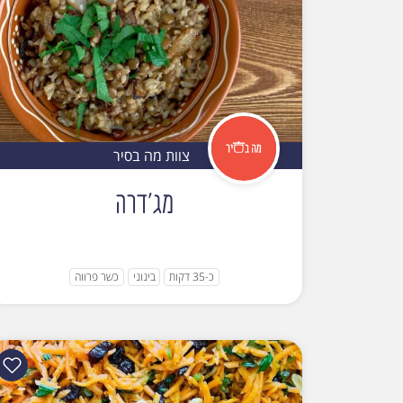
צוות מה בסיר
מג'דרה
כ-35 דקות
בינוני
כשר פרווה