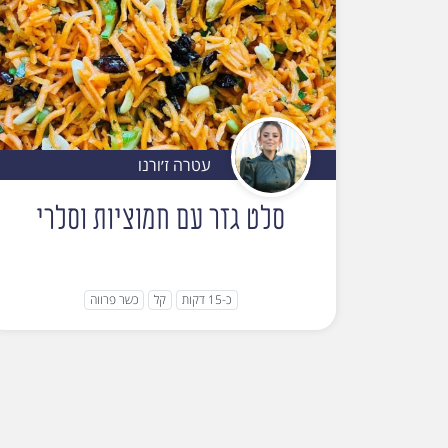
עטרה ז׳ורנו
סלט גזר עם חמוציות וסלרי
כ-15 דקות
קל
כשר פרווה