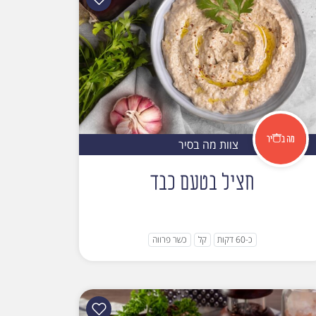
צוות מה בסיר
חציל בטעם כבד
כ-60 דקות
קל
כשר פרווה