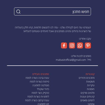
הצטרפו עוד היום לקהילה שלנו - עזרו לנו להגשים חלומות, קחו חלק בהצלחה
של כישרונות גדולים ותהינו ממתכונים ואוכל מיוחדים וטעימים להפליא!
עקבו אחרינו
מוזמנים לפנות אלינו
מייל:
mabasirofficial@gmail.com
קטגוריות
מתכונים מובילים
מתכונים מהירים
עוגת גבינה כשרה לפסח
משקאות
פיתות כשרות לפסח
עיקריות
מופלטה למימונה
תוספות
כדורי שוקולד
סלטים ומרקים
פנקייק כשר לפסח
קינוחים ועוגות
לחמניות כשרות לפסח
לחמים ומאפים
עוגת קרמבו כשרה לפסח
צמחוני
ז'בן למימונה