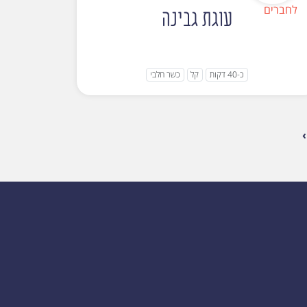
עוגת גבינה
כ-40 דקות
קל
כשר חלבי
›