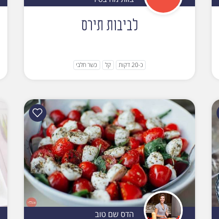
לביבות תירס
כ-20 דקות
קל
כשר חלבי
הדס שם טוב