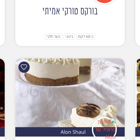
בורקס טורקי אמיתי
כ-60 דקות
בינוני
כשר חלבי
Alon Shaul