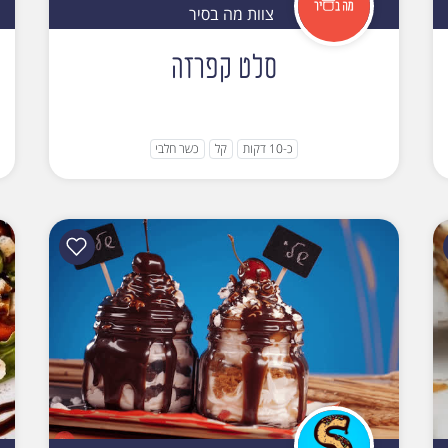
צוות מה בסיר
סלט קפרזה
כ-10 דקות
קל
כשר חלבי