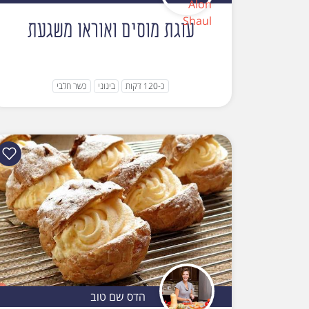
עוגת מוסים ואוראו משגעת
כ-120 דקות
בינוני
כשר חלבי
הדס שם טוב