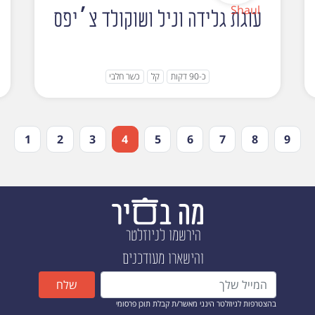
עוגת גלידה וניל ושוקולד צ׳יפס
כ-90 דקות
קל
כשר חלבי
1
2
3
4
5
6
7
8
9
הירשמו לניוזלטר
והישארו מעודכנים
שלח
בהצטרפות לניוזלטר הינני מאשר/ת קבלת תוכן פרסומי