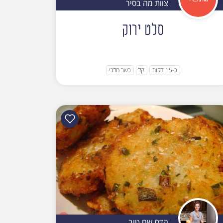
צוות מה בסיר
סלט ירוק
כ-15 דקות
קל
כשר חלבי
הדס שם טוב