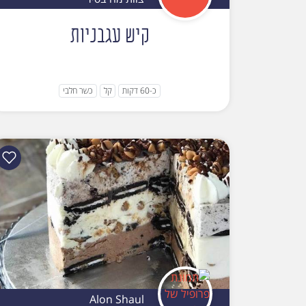
קיש עגבניות
כ-60 דקות
קל
כשר חלבי
Alon Shaul