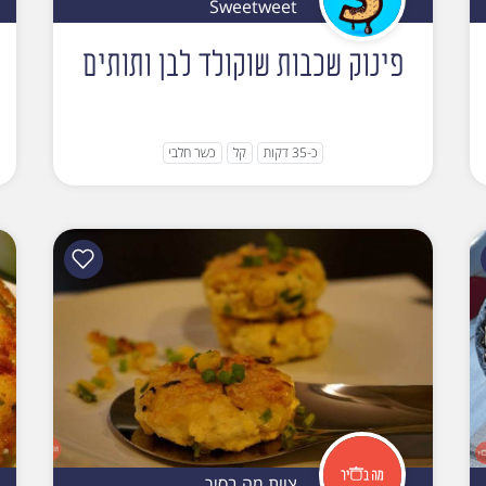
Sweetweet
פינוק שכבות שוקולד לבן ותותים
כ-35 דקות
קל
כשר חלבי
צוות מה בסיר