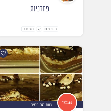
פחזניות
כ-60 דקות
קל
כשר חלבי
צוות מה בסיר