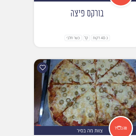
בורקס פיצה
כ-40 דקות
קל
כשר חלבי
צוות מה בסיר