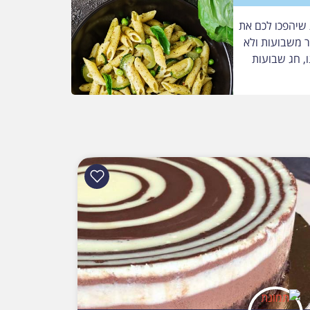
שיהפכו לכם את
ר משבועות ולא
ו, חג שבועות