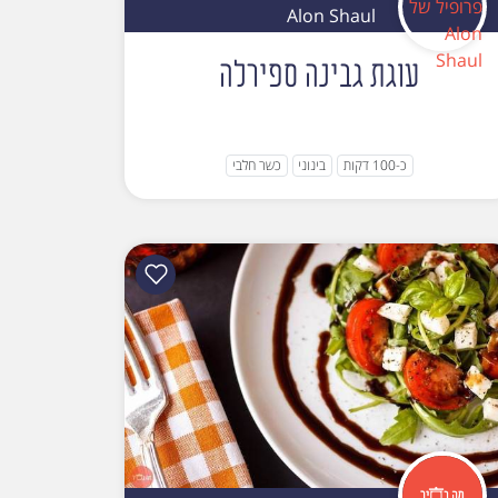
Alon Shaul
עוגת גבינה ספירלה
כ-100 דקות
בינוני
כשר חלבי