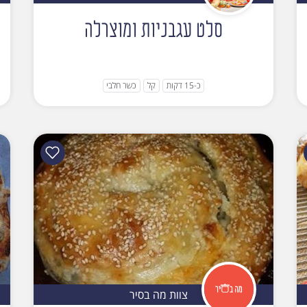
סלט עגבניות ומוצרלה
כ-15 דקות
קל
כשר חלבי
צוות מה בסיר