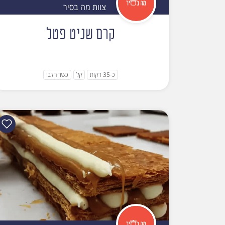
צוות מה בסיר
קרם שניט פטל
כ-35 דקות
קל
כשר חלבי