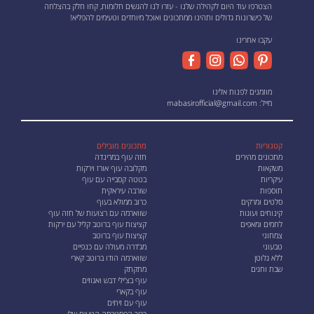
הצטרפו עוד היום לקהילה שלנו - עזרו לנו להגשים חלומות, קחו חלק בהצלחה
של כישרונות גדולים ותהינו ממתכונים ואוכל מיוחדים וטעימים להפליא!
עקבו אחרינו
מוזמנים לפנות אלינו
מייל:
mabasirofficial@gmail.com
קטגוריות
מתכונים מובילים
מתכונים מהירים
חזה עוף במרינדה
משקאות
מקלובה עוף אורז וירקות
עיקריות
בטטה קסבייה עם עוף
תוספות
שורבה עיראקית
סלטים ומרקים
כרוב ממולא בעוף
קינוחים ועוגות
שווארמה עם רצועות של חזה עוף
לחמים ומאפים
קציצות עוף ברוטב קליל עם ירקות
צמחוני
קציצות עוף ברוטב
טבעוני
מג'דרה מעולה עם כנפיים
ללא גלוטן
שווארמה הודו ברוטב קארי
שבת וחגים
מתקתק
עוף בצ'ילי דבש ואגוזים
עוף בקארי
עוף עם זיתים
כריך הפסטרמה הטעים שלי