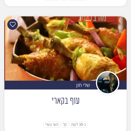
שלי חזן
עוף בקארי
כ-30 דקות
קל
כשר בשרי