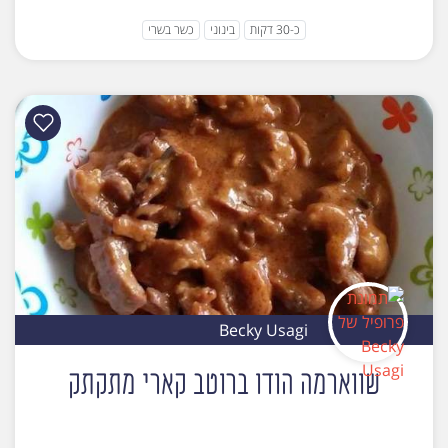
כ-30 דקות
בינוני
כשר בשרי
Becky Usagi
שווארמה הודו ברוטב קארי מתקתק