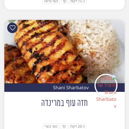
כ-15 דקות
קל
כשר פרווה
Shani Sharbatov
חזה עוף במרינדה
כ-20 דקות
קל
כשר בשרי