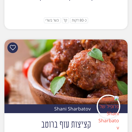
כ-80 דקות
קל
כשר בשרי
Shani Sharbatov
קציצות עוף ברוטב