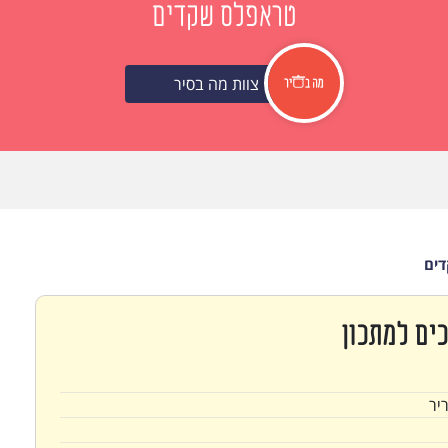
טראפלס שקדים
צוות מה בסיר
ים
ים למתכון
יר