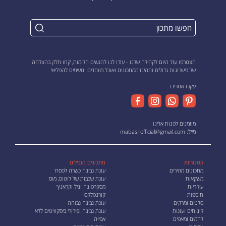
הצטרפו עוד היום לקהילה שלנו - עזרו לנו להגשים חלומות, קחו חלק בהצלחה
של כישרונות גדולים ותהינו ממתכונים ואוכל מיוחדים וטעימים להפליא!
עקבו אחרינו
מוזמנים לפנות אלינו
מייל:
mabasirofficial@gmail.com
קטגוריות
מתכונים מובילים
מתכונים מהירים
עוגת גבינה כשרה לפסח
משקאות
עוגת שכבות של לוטוס, מוס
עיקריות
מסקרפונה וניל וקראנץ׳
תוספות
קורנפלקס
סלטים ומרקים
עוגת גבינה גבוהה
קינוחים ועוגות
עוגת גבינה ופירורי ביסקוויטים ללא
לחמים ומאפים
אפייה