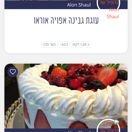
Alon Shaul
עוגת גבינה אפויה אוראו
כ-120 דקות
בינוני
כשר חלבי