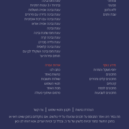
צמחוני
עוגת מוס גבינה
טבעוני
גביניות / 3 עוגות רומניות
ללא גלוטן
עוגת גבינה אפויה מושלמת
שבת וחגים
עוגת גבינה נדירה עם פירורים
עוגת גבינה עם ריבת אוכמניות
עוגת גבינה אפויה אוראו
עוגת גבינה
עוגת מוס שמנת גבינה
עוגת גבינה קרה
עוגת גלידה (זברה)
עוגת גבינה קלאסית
עוגת מוס גבינה ושוקולד לבן עם
תותים ופירות יער
מידע נוסף
אודות ועזרה
יחסי משקל והמרות
כתבו לנו
מתכונים
נגישות באתר
מתכונים קלים ומהירים
שאלות ותשובות
קינוחים
תנאי השימוש
מתכונים לפסח
מפת האתר
מתכונים לשבועות
פרסום ושיתוף פעולה
הצהרת נגישות
תקנון ותנאי שימוש
צרו קשר
מה בסיר הינו אתר המבוסס על תכנים שהועלו על ידי גולשים. אם נתקלתם בתוכן שאינו ראוי או
בתוכן החשוד כמפר זכויות כלשהן של צד ג', ובכלל כך זכויות יוצרים, אנא
דווחו לנו כאן