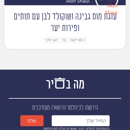
Alon Shaul
עוגת מוס גבינה ושוקולד לבן עם תותים
ופירות יער
כ-90 דקות
קל
כשר חלבי
הירשמו לניוזלטר
והישארו מעודכנים
שלח
בהצטרפות לניוזלטר הינני מאשר/ת קבלת תוכן פרסומי