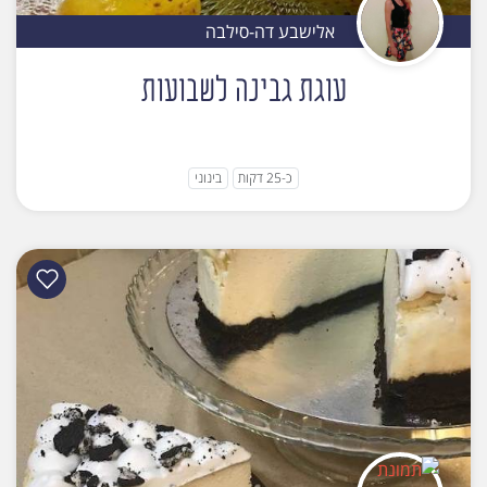
אלישבע דה-סילבה
עוגת גבינה לשבועות
כ-25 דקות
בינוני