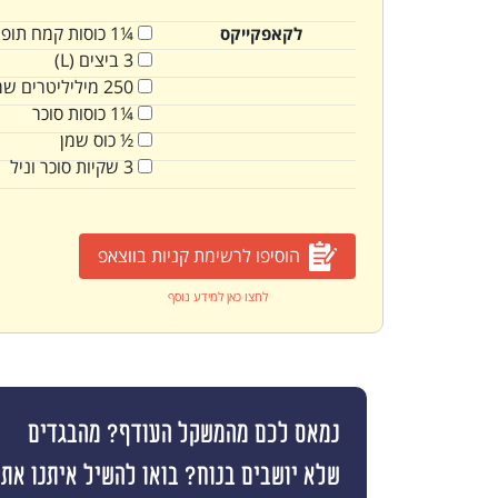
¼1
כוסות
קמח תופ
לקאפקייקס
3
ביצים (L)
250
מיליליטרים
שמ
¼1
כוסות
סוכר
½
כוס
שמן
3
שקיות
סוכר וניל
הוסיפו לרשימת קניות בווצאפ
לחצו כאן למידע נוסף
נמאס לכם מהמשקל העודף? מהבגדים
שלא יושבים בנוח? בואו להשיל איתנו את