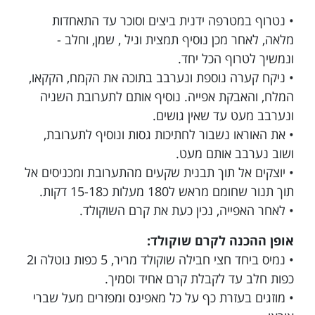
• נטרוף במטרפה ידנית ביצים וסוכר עד התאחדות
מלאה, לאחר מכן נוסיף תמצית וניל , שמן, וחלב -
ונמשיך לטרוף הכל יחד.
• ניקח קערה נוספת ונערבב בתוכה את הקמח, הקקאו,
המלח, והאבקת אפייה. נוסיף אותם לתערובת השניה
ונערבב מעט עד שאין גושים.
• את האוראו נשבור לחתיכות גסות ונוסיף לתערובת,
ושוב נערבב אותם מעט.
• יוצקים אל תוך תבנית שקעים מהתערובת ומכניסים אל
תוך תנור שחומם מראש ל180 מעלות כ15-18 דקות.
• לאחר האפייה, נכין כעת את קרם השוקולד.
אופן ההכנה לקרם שוקולד:
• נמיס ביחד חצי חבילה שוקולד מריר, 5 כפות נוטלה ו2
כפות חלב עד לקבלת קרם אחיד וסמיך.
• מוזגים בעזרת כף על כל מאפינס ומפזרים מעל שברי