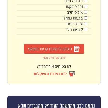
1
טיפה
מלח
¼
כוס
קקאו
½
כוס
חלב
5
כפות
נוטלה
¾
כוס
קמח
2
כפות
חלב
הוסיפו לרשימת קניות בווצאפ
לחצו כאן למידע נוסף
לא בטוחים איך למדוד?
לוח מידות ומשקלות
נמאס לכם מהמשקל העודף? מהבגדים שלא