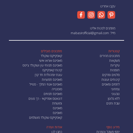
עקבו אחרינו
מוזמנים לפנות אלינו
מייל:
mabasirofficial@gmail.com
קטגוריות
מתכונים מובילים
מתכונים מהירים
קאפקייקס שוקולד
משקאות
מאפינס אוראו אישי
עיקריות
מאפינס תפוחי עץ ושוקולד צ'יפס
תוספות
קינוח קאפקייקס
סלטים ומרקים
עוגת יומהולדת חד קרן
קינוחים ועוגות
מאפינס חמוציות
לחמים ומאפים
מאפינס אגוזי המלך - סטייל
צמחוני
סופגנייה
טבעוני
מאפינס תפוזים
ללא גלוטן
דונאטס אמריקאי - רך טעים
שבת וחגים
ומושחת
מאפינס
מאפינס
קאפקייקס שוקולד מושלמים
מידע נוסף
אודות ועזרה
יחסי משקל והמרות
כתבו לנו