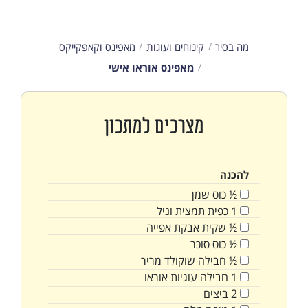
מה בסיר
קינוחים ועוגות
מאפינס וקאפקייקס
מאפינס אוראו אישי
מצרכים למתכון
להכנה
½
כוס
שמן
1
כפית
תמצית וניל
½
שקית
אבקת אפייה
½
כוס
סוכר
½
חבילה
שוקולד מריר
1
חבילה
עוגיות אוראו
2
ביצים