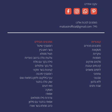
עקבו אחרינו
מוזמנים לפנות אלינו
מייל:
mabasirofficial@gmail.com
קטגוריות
מתכונים מובילים
מתכונים מהירים
רוסטביף שייטל
משקאות
בשר ראש ביין
עיקריות
חציל ממולא
תוספות
צלעות טלה ברוטב פטריות
סלטים ומרקים
פילה בקר עם מלח
קינוחים ועוגות
צלי בקר ופלפלים
לחמים ומאפים
קציצות בשר וזוקיני
צמחוני
רוסטביף סינטה
טבעוני
עוף בזיליקום ולימון בחמאת שום
ללא גלוטן
שוק טלה בתנור
שבת וחגים
פאי רועים
מוסקה
אסאדו
צרורות פילו ממולאים
אסאדו בתנור עם סילאן
כרוב ממולא בשר ואורז