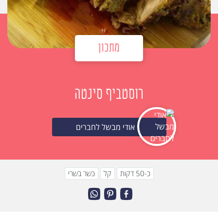
מתכון
רוסטביף סינטה
אודי מבשל לחברים
כ-50 דקות
קל
כשר בשרי