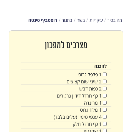
מה בסיר
עיקריות
בשר
בתנור
רוסטביף סינטה
מצרכים למתכון
להכנה
1
פלפל גרוס
2
שיני
שום קצוצים
2
כפות
דבש
1
כף
חרדל דיז'ון גרגירים
1
מרינדה
1
מלח גרוס
4
ענפי טימין (עלים בלבד)
1
כף
חרדל חלק
1
שמן זית