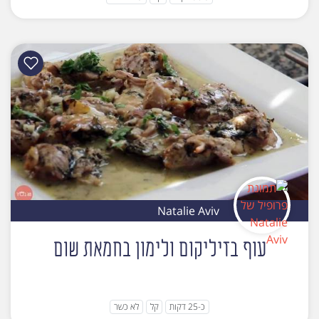
Natalie Aviv
עוף בזיליקום ולימון בחמאת שום
כ-25 דקות
קל
לא כשר