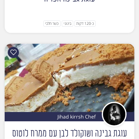
כ-120 דקות
בינוני
כשר חלבי
Jihad kirrsh Chef
עוגת גבינה ושוקולד לבן עם ממרח לוטוס