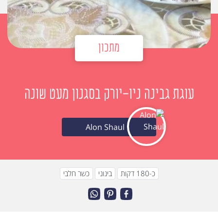
מתכון
עוגת גבינה ניו-יורק בסגנון מעט שונה
Alon Shaul
כ-180 דקות
בינוני
כשר חלבי