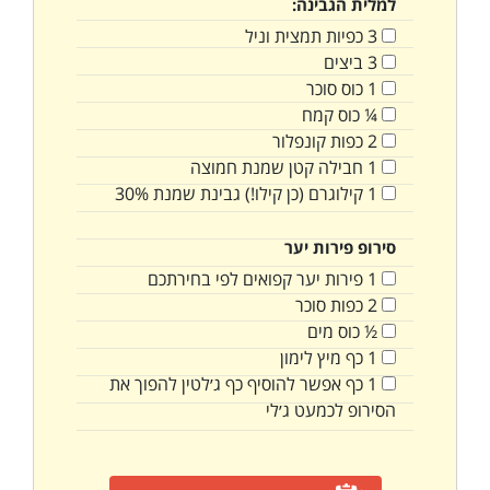
למלית הגבינה:
3
כפיות
תמצית וניל
3
ביצים
1
כוס
סוכר
¼
כוס
קמח
2
כפות
קונפלור
1
חבילה
קטן שמנת חמוצה
1
קילוגרם
(כן קילו!) גבינת שמנת 30%
סירופ פירות יער
1
פירות יער קפואים לפי בחירתכם
2
כפות
סוכר
½
כוס
מים
1
כף
מיץ לימון
1
כף
אפשר להוסיף כף ג׳לטין להפוך את
הסירופ לכמעט ג׳לי