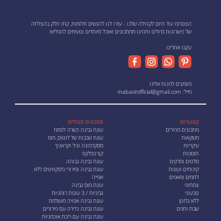
הצטרפו עוד היום לקהילה שלנו - עזרו לנו להגשים חלומות, קחו חלק בהצלחה
של כישרונות גדולים ותהינו ממתכונים ואוכל מיוחדים וטעימים להפליא!
עקבו אחרינו
מוזמנים לפנות אלינו
מייל:
mabasirofficial@gmail.com
קטגוריות
מתכונים מובילים
מתכונים מהירים
עוגת גבינה כשרה לפסח
משקאות
עוגת שכבות של לוטוס, מוס
עיקריות
מסקרפונה וניל וקראנץ׳
תוספות
קורנפלקס
סלטים ומרקים
עוגת גבינה גבוהה
קינוחים ועוגות
עוגת גבינה ופירורי ביסקוויטים ללא
לחמים ומאפים
אפייה
צמחוני
עוגת מוס גבינה
טבעוני
גביניות / 3 עוגות רומניות
ללא גלוטן
עוגת גבינה אפויה מושלמת
שבת וחגים
עוגת גבינה נדירה עם פירורים
עוגת גבינה עם ריבת אוכמניות