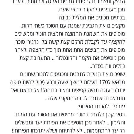
הבצק ומצמידים לדפנות תבנית העוגה ולתחתית ולאחר
מכן מעבירים למקרר לחצי שעה.
בנתיים מכינים את המלית גבינה,
מקציפים את הגבינת שמנת עם הסוכר כשתי דקות,
מוסיפים את השמנת החמוצה ותמצית הוניל וממשיכים
להקציף עד לקבלת מרקם קצת קשה בלי גרגירי סוכר,
מוסיפים את הביצים אחת אחת תוך כדי הקצפה ולאחר
מכן מוסיפים את הקמח והקונפלור .. התערובת קצת
נוזלית וזה בסדר..
שופכים את המלית לתבנית ומכניסים לתנור שחומם
מראש ל170 מעלות למשך שעה ורבע (יכול להיות טיפה
יותר) העוגה תהיה קפיצית ומאוד גבוהה!! אל תדאגו ואל
תתבאסו היא תרד לגובה המקורי שלה..
עוברים להכנת הסירופ:
בסיר קטן בלהבה נמוכה ממיסים את הסוכר עם המים
והלימון .. לאחר מכן מוסיפים את הפירות יער ומבשלים
רק עד להתחממות.. לא לרתיחה ושלא יתרכחו הפירות!!