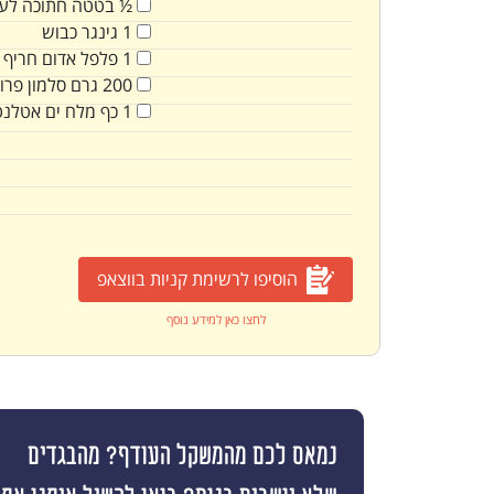
½
בטטה חתוכה לעיג
1
גינגר כבוש
1
פלפל אדום חריף ח
200
גרם
סלמון פרו
1
כף
מלח ים אטלנט
הוסיפו לרשימת קניות בווצאפ
לחצו כאן למידע נוסף
נמאס לכם מהמשקל העודף? מהבגדים