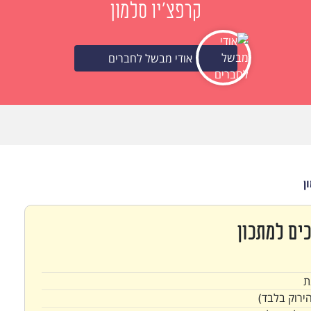
קרפצ'יו סלמון
אודי מבשל לחברים
ן
ים למתכון
ת
ירוק בלבד)