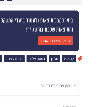
והתוצאות שלכם בהישג יד!
מלאו טופס התאמה
קרפצ'יו
סלמון
בטטה צלויה
גבינת שמנת