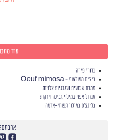
עוד מתכונ
כדורי פירה
ביצים ממולאות - Oeuf mimosa
ממרח שעועית ועגבניות צלויות
אגרול אפוי במילוי גבינה וירקות
בלינצ'ס במילוי תפוחי-אדמה
אהבתם? 