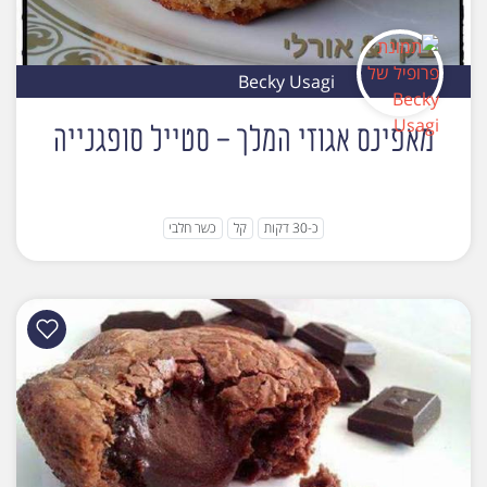
Becky Usagi
מאפינס אגוזי המלך - סטייל סופגנייה
כ-30 דקות
קל
כשר חלבי