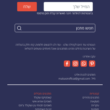
שלח
בהצטרפות לניוזלטר הינני מאשר/ת קבלת תוכן פרסומי
הצטרפו עוד היום לקהילה שלנו - עזרו לנו להגשים חלומות, קחו חלק בהצלחה
של כישרונות גדולים ותהינו ממתכונים ואוכל מיוחדים וטעימים להפליא!
עקבו אחרינו
מוזמנים לפנות אלינו
מייל:
mabasirofficial@gmail.com
קטגוריות
מתכונים מובילים
מתכונים מהירים
קאפקייקס שוקולד
משקאות
מאפינס אוראו אישי
עיקריות
מאפינס תפוחי עץ ושוקולד צ'יפס
תוספות
קינוח קאפקייקס