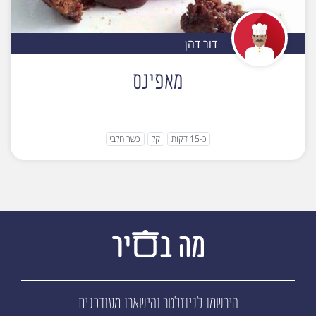
דור דהן
מאפינס
כ-15 דקות
קל
כשר חלבי
הירשמו לניוזלטר
והישארו מעודכנים