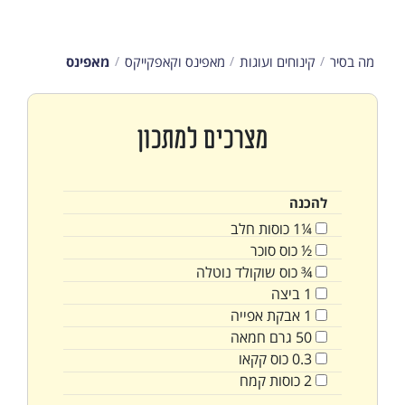
מה בסיר
קינוחים ועוגות
מאפינס וקאפקייקס
מאפינס
מצרכים למתכון
להכנה
¼1
כוסות
חלב
½
כוס
סוכר
¾
כוס
שוקולד נוטלה
1
ביצה
1
אבקת אפייה
50
גרם
חמאה
0.3
כוס
קקאו
2
כוסות
קמח