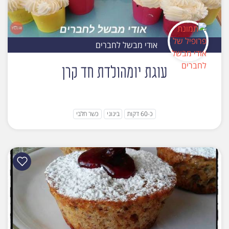
אודי מבשל לחברים
עוגת יומהולדת חד קרן
כ-60 דקות
בינוני
כשר חלבי