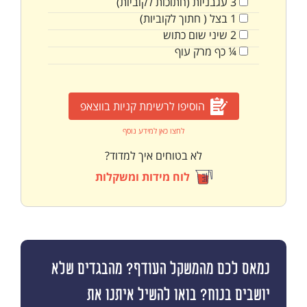
3
עגבניות (חתוכות לקוביות)
1
בצל ( חתוך לקוביות)
2
שיני
שום כתוש
¼
כף
מרק עוף
הוסיפו לרשימת קניות בווצאפ
לחצו כאן למידע נוסף
לא בטוחים איך למדוד?
לוח מידות ומשקלות
נמאס לכם מהמשקל העודף? מהבגדים שלא
יושבים בנוח? בואו להשיל איתנו את