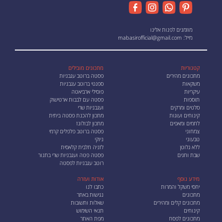
מוזמנים לפנות אלינו
מייל:
mabasirofficial@gmail.com
קטגוריות
מתכונים מובילים
מתכונים מהירים
פסטה ברוטב עגבניות
משקאות
ספגטי ברוטב עגבניות
עיקריות
פוסילי ארביאטה
תוספות
פסטה עם לבבות ארטישוק
סלטים ומרקים
ועגבניות שרי
קינוחים ועוגות
מתכון להכנת פסטה ביתית
לחמים ומאפים
מתכון לבולונז
צמחוני
פסטה ברוטב פלפלים קרמי
טבעוני
ניוקי
ללא גלוטן
לזניה חלבית קלאסית
שבת וחגים
פסטה פטה ועגבניות שרי בתנור
רוטב עגבניות לפסטה
מידע נוסף
אודות ועזרה
יחסי משקל והמרות
כתבו לנו
מתכונים
נגישות באתר
מתכונים קלים ומהירים
שאלות ותשובות
קינוחים
תנאי השימוש
מתכונים לפסח
מפת האתר