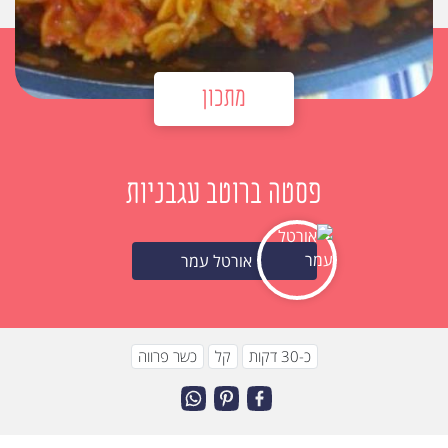
מתכון
פסטה ברוטב עגבניות
אורטל עמר
כ-30 דקות
קל
כשר פרווה