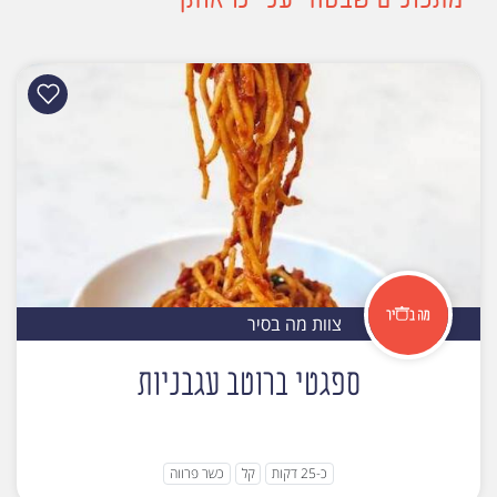
צוות מה בסיר
ספגטי ברוטב עגבניות
כ-25 דקות
קל
כשר פרווה