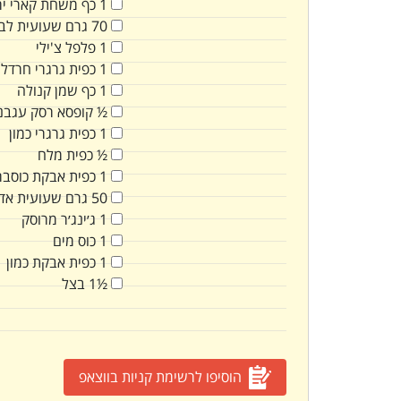
1
כף
משחת קארי יר
70
גרם
שעועית לב
1
פלפל צ'ילי
1
כפית
גרגרי חרדל
1
כף
שמן קנולה
½
קופסא
רסק עגבני
1
כפית
גרגרי כמון
½
כפית
מלח
1
כפית
אבקת כוסבר
50
גרם
שעועית אד
1
ג׳ינג׳ר מרוסק
1
כוס
מים
1
כפית
אבקת כמון
½1
בצל
הוסיפו לרשימת קניות בווצאפ