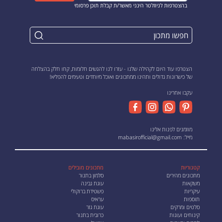
בהצטרפות לניוזלטר הינני מאשר/ת קבלת תוכן פרסומי
הצטרפו עוד היום לקהילה שלנו - עזרו לנו להגשים חלומות, קחו חלק בהצלחה
של כישרונות גדולים ותהינו ממתכונים ואוכל מיוחדים וטעימים להפליא!
עקבו אחרינו
מוזמנים לפנות אלינו
מייל:
mabasirofficial@gmail.com
קטגוריות
מתכונים מובילים
מתכונים מהירים
סלמון בתנור
משקאות
עוגת גבינה
עיקריות
פשטידת ברוקולי
תוספות
עראיס
סלטים ומרקים
עוגת גזר
קינוחים ועוגות
כרובית בתנור