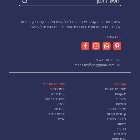
הצטרפו עוד היום לקהילה שלנו - עזרו לנו להגשים חלומות, קחו חלק בהצלחה
של כישרונות גדולים ותהינו ממתכונים ואוכל מיוחדים וטעימים להפליא!
עקבו אחרינו
מוזמנים לפנות אלינו
מייל:
mabasirofficial@gmail.com
קטגוריות
מתכונים מובילים
מתכונים מהירים
סלמון בתנור
משקאות
עוגת גבינה
עיקריות
פשטידת ברוקולי
תוספות
עראיס
סלטים ומרקים
עוגת גזר
קינוחים ועוגות
כרובית בתנור
לחמים ומאפים
שניצל
צמחוני
טבעוני
ללא גלוטן
שבת וחגים