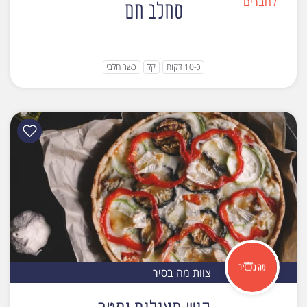
סחלב חם
כ-10 דקות
קל
כשר חלבי
צוות מה בסיר