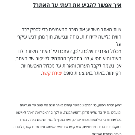
איך אפשר להביע את דעתי על האתר?
צוות האתר משקיע את מירב המאמצים כדי לספק לכם
חווית גלישה ידידותית, נוחה ונגישה, תוך מתן דגש עיקרי
על
מכלול הצרכים שלכם. לכן, דעתכם על האתר חשובה לנו
מאוד והיא תסייע לנו בתהליך המתמיד לשיפור של האתר.
אנו נשמח לקבל הערות והארות על מכלול האפשרויות
הקיימות באתר באמצעות טופס
יצירת קשר
.
למען הסרת הספק, כל המתכונים אשר קיימים באתר הינם פרי עטם של הגולשים
ומועלים על ידי צד שלישי (להלן: "המשתמש"), אי לכך ובהתאם לזאת האתר לא יישא
בכל אחריות ביחס להפרת זכויות יוצרים, וזאת בכפוף לתנאי השימוש באתר. במידה
ונתקלתם בהפרת זכויות יוצרים, אנא קראו את תנאי השימוש וצרו איתנו קשר, כל פניה
תענה בהקדם האפשרי.