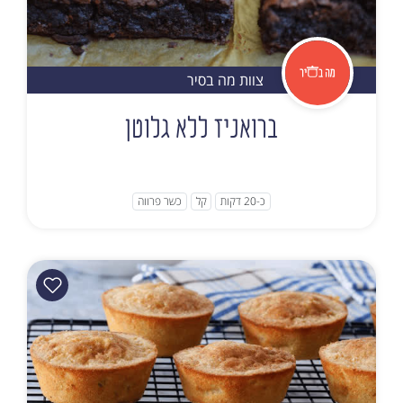
צוות מה בסיר
ברואניז ללא גלוטן
כ-20 דקות
קל
כשר פרווה