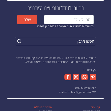
הירשמו לניוזלטר
והישארו מעודכנים
שלח
בהצטרפות לניוזלטר הינני מאשר/ת קבלת תוכן פרסומי
הצטרפו עוד היום לקהילה שלנו - עזרו לנו להגשים חלומות, קחו חלק בהצלחה
של כישרונות גדולים ותהינו ממתכונים ואוכל מיוחדים וטעימים להפליא!
עקבו אחרינו
מוזמנים לפנות אלינו
מייל:
mabasirofficial@gmail.com
קטגוריות
מתכונים מובילים