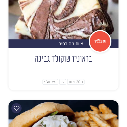
צוות מה בסיר
בראוניז שוקולד גבינה
כ-20 דקות
קל
כשר חלבי