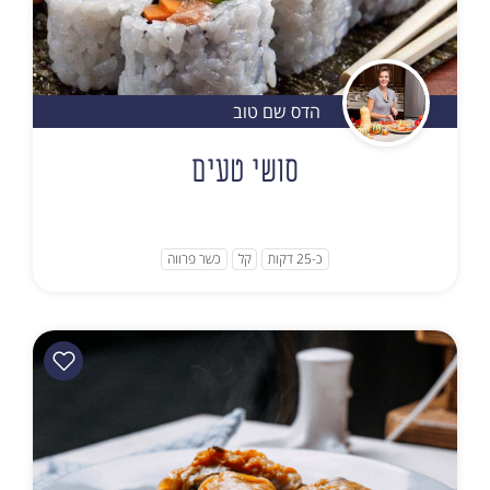
הדס שם טוב
סושי טעים
כ-25 דקות
קל
כשר פרווה