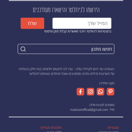
הירשמו לניוזלטר
והישארו מעודכנים
שלח
בהצטרפות לניוזלטר הינני מאשר/ת קבלת תוכן פרסומי
הצטרפו עוד היום לקהילה שלנו - עזרו לנו להגשים חלומות, קחו חלק בהצלחה
של כישרונות גדולים ותהינו ממתכונים ואוכל מיוחדים וטעימים להפליא!
עקבו אחרינו
מוזמנים לפנות אלינו
מייל:
mabasirofficial@gmail.com
קטגוריות
מתכונים מובילים