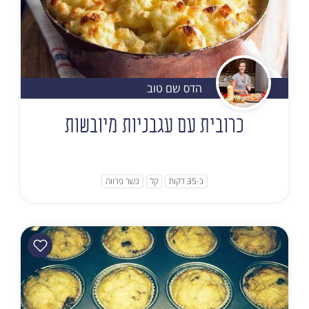
הדס שם טוב
כרובית עם עגבניות מיובשות
כ-35 דקות
קל
כשר פרווה