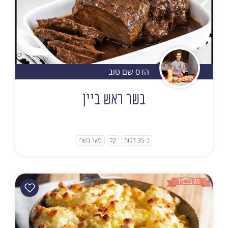
הדס שם טוב
בשר ראש ביין
כ-35 דקות
קל
כשר בשרי