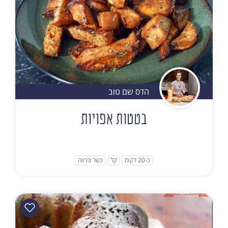
הדס שם טוב
בטטות אפויות
כ-20 דקות
קל
כשר פרווה