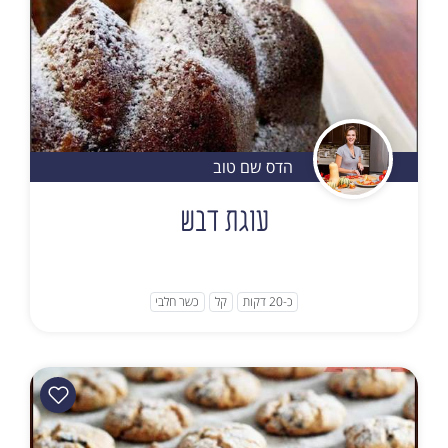
הדס שם טוב
עוגת דבש
כ-20 דקות
קל
כשר חלבי