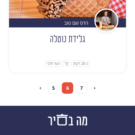
הדס שם טוב
גלידת נוטלה
כ-20 דקות
קל
כשר חלבי
›
‹
5
6
7