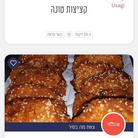
קציצות טונה
כ-20 דקות
קל
כשר פרווה
צוות מה בסיר