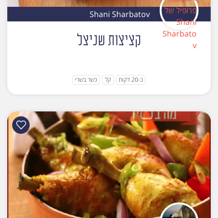
Shani Sharbatov
קציצות שניצל
כ-20 דקות
קל
כשר בשרי