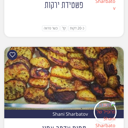
פשטידת ירקות
כ-20 דקות
קל
כשר פרווה
Shani Sharbatov