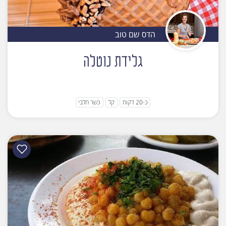
הדס שם טוב
גלידת נוטלה
כ-20 דקות
קל
כשר חלבי