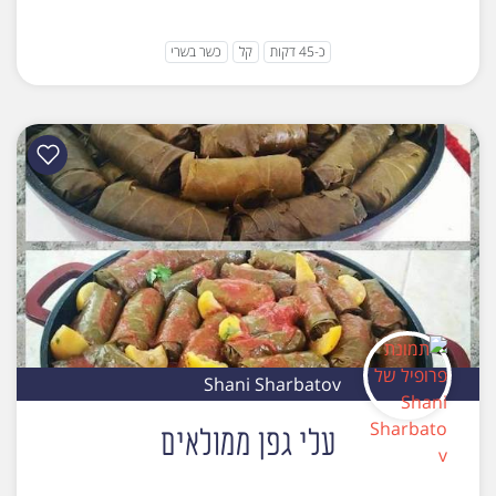
כ-45 דקות
קל
כשר בשרי
Shani Sharbatov
עלי גפן ממולאים