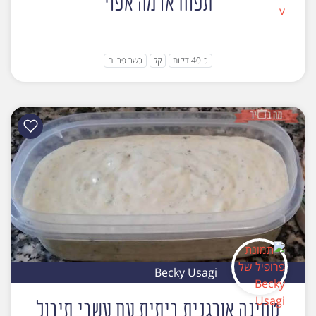
תפוח אדמה אפוי
כ-40 דקות
קל
כשר פרווה
Becky Usagi
טחינה אורגנית ביתית עם עשבי תיבול