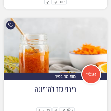
כ-30 דקות
קל
צוות מה בסיר
ריבת גזר למימונה
כ-60 דקות
קל
כשר פרווה