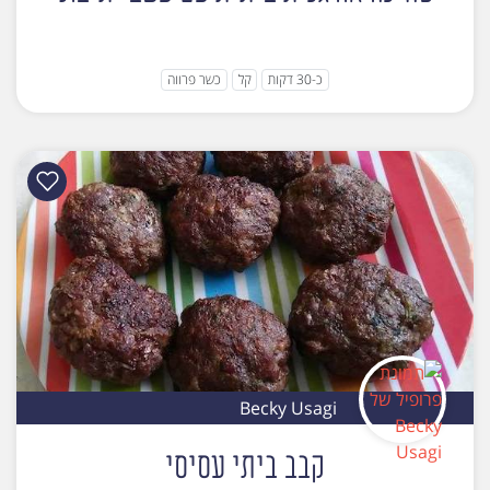
כ-30 דקות
קל
כשר פרווה
Becky Usagi
קבב ביתי עסיסי