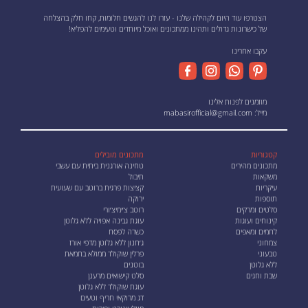
הצטרפו עוד היום לקהילה שלנו - עזרו לנו להגשים חלומות, קחו חלק בהצלחה
של כישרונות גדולים ותהינו ממתכונים ואוכל מיוחדים וטעימים להפליא!
עקבו אחרינו
מוזמנים לפנות אלינו
מייל:
mabasirofficial@gmail.com
קטגוריות
מתכונים מובילים
מתכונים מהירים
טחינה אורגנית ביתית עם עשבי
משקאות
תיבול
עיקריות
קציצות פרגית ברוטב עם שעועית
תוספות
ירוקה
סלטים ומרקים
רוטב צ׳ימיצ׳ורי
קינוחים ועוגות
עוגת גבינה אפויה ללא גלוטן
לחמים ומאפים
כשרה לפסח
צמחוני
ג׳חנון ללא גלוטן מדפי אורז
טבעוני
פרלין שוקולד ממולא בחמאת
ללא גלוטן
בוטנים
שבת וחגים
סלט קישואים מרענן
עוגת שוקולד ללא גלוטן
דג מרוקאי חריף וטעים