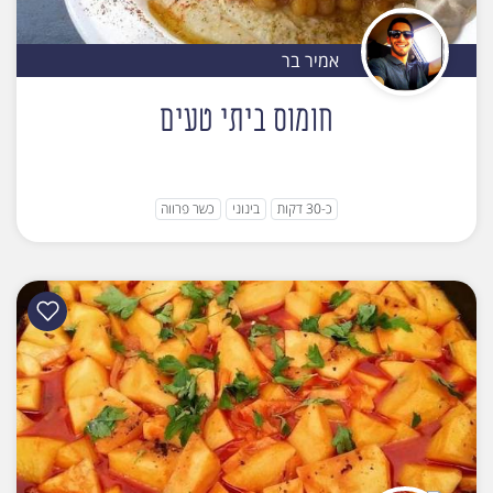
אמיר בר
חומוס ביתי טעים
כ-30 דקות
בינוני
כשר פרווה