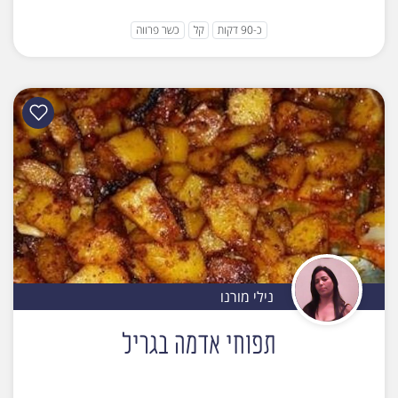
כ-90 דקות
קל
כשר פרווה
נילי מורנו
תפוחי אדמה בגריל