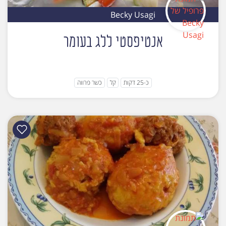
Becky Usagi
אנטיפסטי ללג בעומר
כ-25 דקות
קל
כשר פרווה