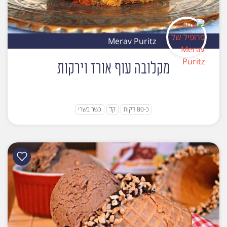
Merav Puritz
מקלובה עוף אורז וירקות
כ-80 דקות
קל
כשר בשרי