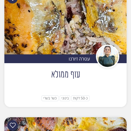
עטרה ז׳ורנו
עוף ממולא
כ-50 דקות
בינוני
כשר בשרי