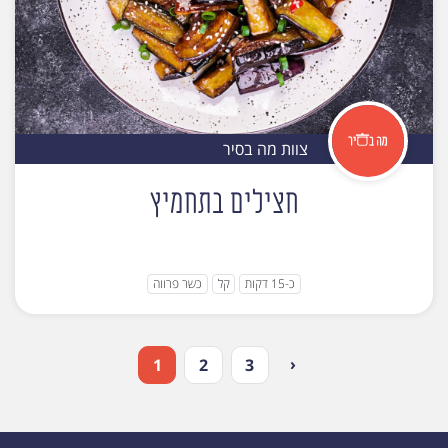
צוות מה בסיר
חצילים בתחמיץ
כ-15 דקות
קל
כשר פרווה
‹
1
2
3