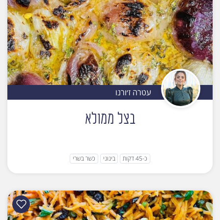
עטרה ז׳ורנו
בצל ממולא
כ-45 דקות
בינוני
כשר בשרי