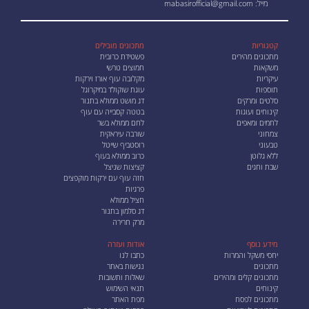
מייל:
mabasirofficial@gmail.com
קטגוריות
מתכונים מובילים
מתכונים מהירים
פשטידת כרובית
משקאות
חמוצים טרשי
עיקריות
מקלובה עוף אורז וירקות
תוספות
עוגת שוקולד במיקרוגל
סלטים ומרקים
דג מושט ממולא בתנור
קינוחים ועוגות
בטטה קסבייה עם עוף
לחמים ומאפים
לחם ממולא בשר
צמחוני
שורבה עיראקית
טבעוני
רוסטביף שייטל
ללא גלוטן
כרוב ממולא בעוף
שבת וחגים
קציצות שניצל
חזה עוף עם ירקות מוקפצים
פרגיות
חציל ממולא
דג סלמון בתנור
מרק חרירה
מידע נוסף
אודות ועזרה
יחסי משקל והמרות
כתבו לנו
מתכונים
נגישות באתר
מתכונים קלים ומהירים
שאלות ותשובות
קינוחים
תנאי השימוש
מתכונים לפסח
מפת האתר