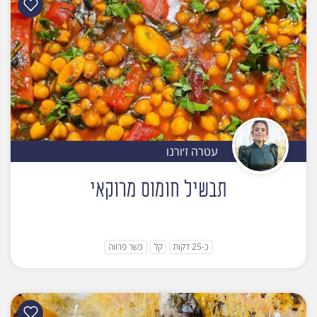
עטרה ז׳ורנו
תבשיל חומוס מרוקאי
כ-25 דקות
קל
כשר פרווה