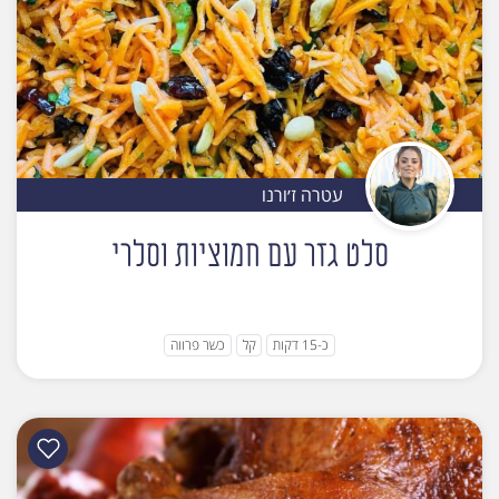
עטרה ז׳ורנו
סלט גזר עם חמוציות וסלרי
כ-15 דקות
קל
כשר פרווה