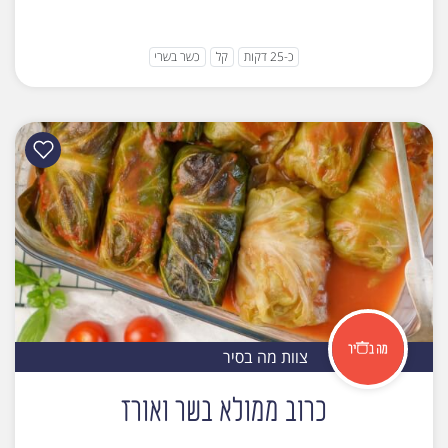
כ-25 דקות
קל
כשר בשרי
צוות מה בסיר
כרוב ממולא בשר ואורז