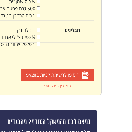
½
כוס
שמן זית
500
גרם
פסטה ארו
1
כוס
פרמז'ן מגורד
1
מלח דק
תבלינים
¼
כפית
צ'ילי אדום 
1
פלפל שחור גרוס
הוסיפו לרשימת קניות בווצאפ
לחצו כאן למידע נוסף
נמאס לכם מהמשקל העודף? מהבגדים