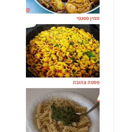
חמין ספגטי
פסטה צהובה