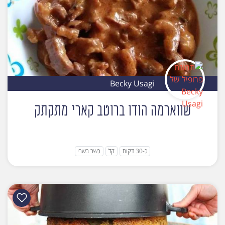
Becky Usagi
שווארמה הודו ברוטב קארי מתקתק
כ-30 דקות
קל
כשר בשרי