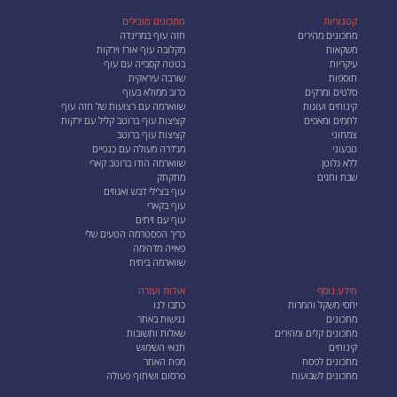
קטגוריות
מתכונים מובילים
מתכונים מהירים
חזה עוף במרינדה
משקאות
מקלובה עוף אורז וירקות
עיקריות
בטטה קסבייה עם עוף
תוספות
שורבה עיראקית
סלטים ומרקים
כרוב ממולא בעוף
קינוחים ועוגות
שווארמה עם רצועות של חזה עוף
לחמים ומאפים
קציצות עוף ברוטב קליל עם ירקות
צמחוני
קציצות עוף ברוטב
טבעוני
מג'דרה מעולה עם כנפיים
ללא גלוטן
שווארמה הודו ברוטב קארי
שבת וחגים
מתקתק
עוף בצ'ילי דבש ואגוזים
עוף בקארי
עוף עם זיתים
כריך הפסטרמה הטעים שלי
פאייה מדהימה
שווארמה ביתית
מידע נוסף
אודות ועזרה
יחסי משקל והמרות
כתבו לנו
מתכונים
נגישות באתר
מתכונים קלים ומהירים
שאלות ותשובות
קינוחים
תנאי השימוש
מתכונים לפסח
מפת האתר
מתכונים לשבועות
פרסום ושיתוף פעולה