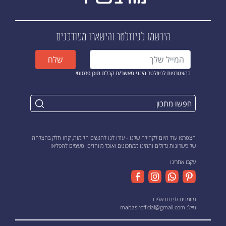
הירשמו לניוזלטר
והישארו מעודכנים
שלח
בהצטרפות לניוזלטר הינני מאשר/ת קבלת תוכן פרסומי
הצטרפו עוד היום לקהילה שלנו - עזרו לנו להגשים חלומות, קחו חלק בהצלחה
של כישרונות גדולים ותהינו ממתכונים ואוכל מיוחדים וטעימים להפליא!
עקבו אחרינו
מוזמנים לפנות אלינו
מייל:
mabasirofficial@gmail.com