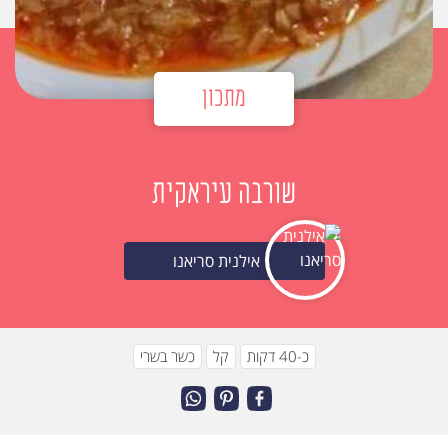
מתכון
שורבה עיראקית
אילנית סריאנו
כ-40 דקות
קל
כשר בשרי