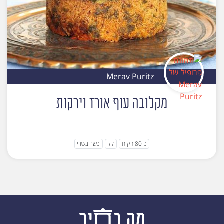
Merav Puritz
מקלובה עוף אורז וירקות
כ-80 דקות
קל
כשר בשרי