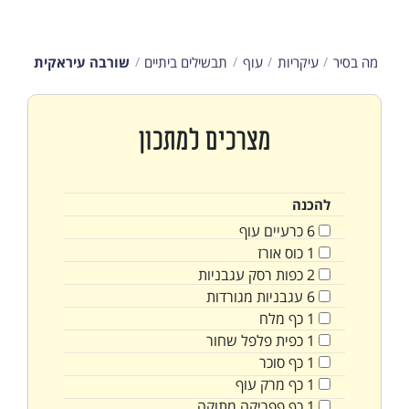
מה בסיר
עיקריות
עוף
תבשילים ביתיים
שורבה עיראקית
מצרכים למתכון
להכנה
6
כרעיים עוף
1
כוס
אורז
2
כפות
רסק עגבניות
6
עגבניות מגורדות
1
כף
מלח
1
כפית
פלפל שחור
1
כף
סוכר
1
כף
מרק עוף
1
כף
פפריקה מתוקה