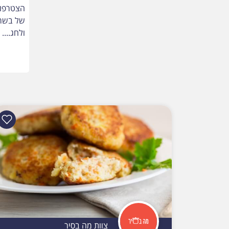
הצטרפו 
של בשר 
ולחג....
צוות מה בסיר