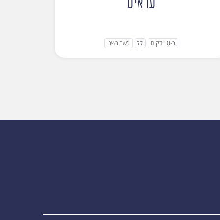
עראיס
כ-10 דקות
קל
כשר בשרי