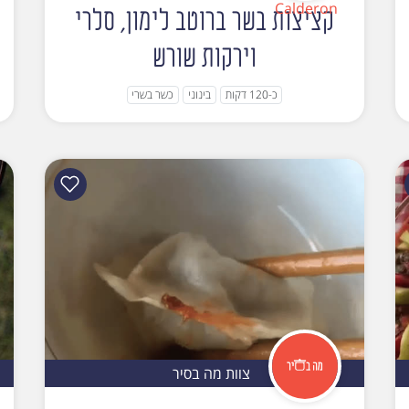
קציצות בשר ברוטב לימון, סלרי
וירקות שורש
כ-120 דקות
בינוני
כשר בשרי
צוות מה בסיר