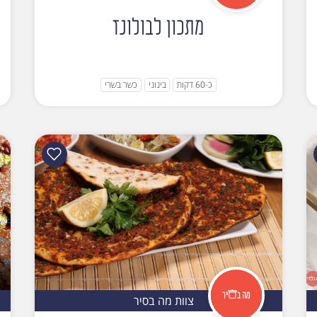
מתכון לבולונז
כ-60 דקות
בינוני
כשר בשרי
צוות מה בסיר