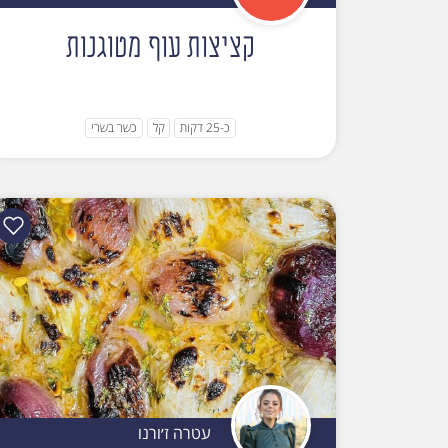
קציצות עוף מטוגנות
כ-25 דקות
קל
כשר בשרי
עטרה ז׳ורנו