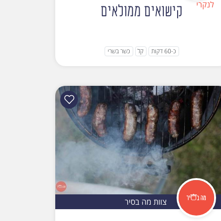
קישואים ממולאים
כ-60 דקות
קל
כשר בשרי
צוות מה בסיר