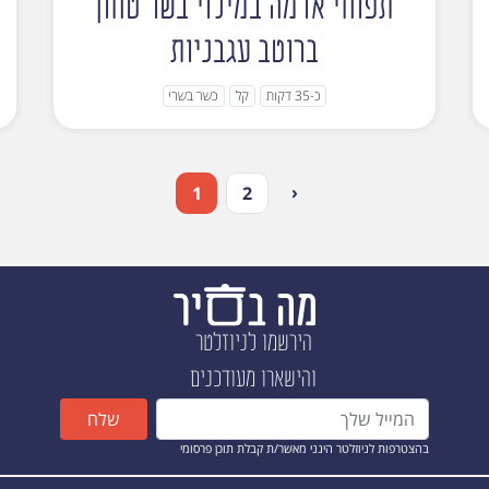
תפוחי אדמה במילוי בשר טחון
ברוטב עגבניות
כ-35 דקות
קל
כשר בשרי
‹
1
2
הירשמו לניוזלטר
והישארו מעודכנים
שלח
בהצטרפות לניוזלטר הינני מאשר/ת קבלת תוכן פרסומי