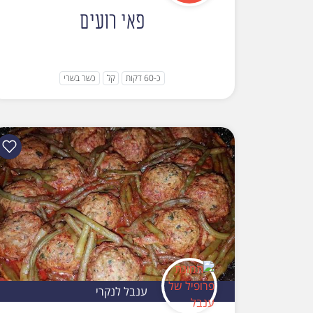
פאי רועים
כ-60 דקות
קל
כשר בשרי
ענבל לנקרי