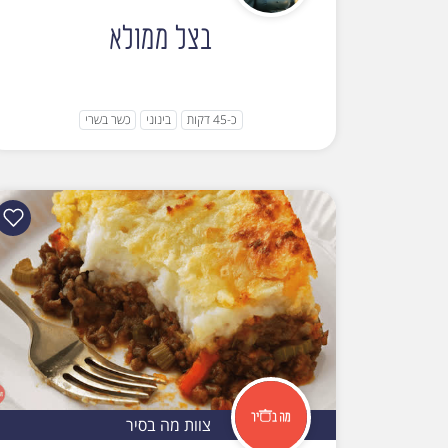
בצל ממולא
כ-45 דקות
בינוני
כשר בשרי
צוות מה בסיר