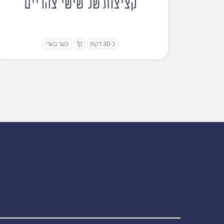
קציצות של שישי צהריים
כ-30 דקות
קל
כשר בשרי