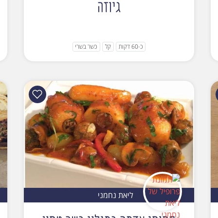
גיוזה
כ-60 דקות
קל
כשר בשרי
ליאת נחמני