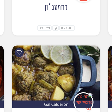
לחמעג׳ון
כ-20 דקות
קל
כשר בשרי
Gal Calderon