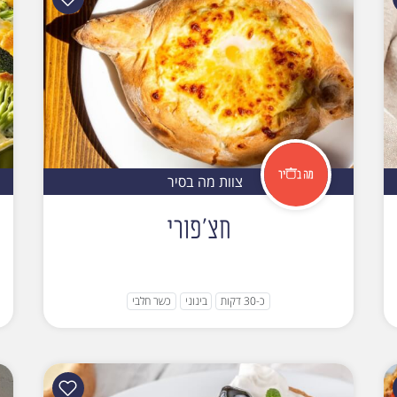
צוות מה בסיר
חצ'פורי
כ-30 דקות
בינוני
כשר חלבי