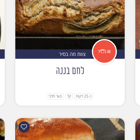
צוות מה בסיר
לחם בננה
כ-25 דקות
קל
כשר חלבי