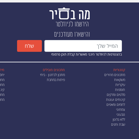
הירשמו לניוזלטר
והישארו מעודכנים
שלח
בהצטרפות לניוזלטר הינני מאשר/ת קבלת תוכן פרסומי
קטגוריות
מתכונים מובילים
מיד
מתכונים מהירים
מתכון לג'חנון - ביתי
יחס
משקאות
פיתות במחבת
מתכ
עיקריות
מתכו
תוספות
קינו
סלטים ומרקים
מתכ
קינוחים ועוגות
מתכ
לחמים ומאפים
צמחוני
טבעוני
ללא גלוטן
שבת וחגים