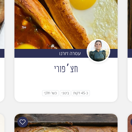
עטרה ז׳ורנו
חצ׳פורי
כ-45 דקות
בינוני
כשר חלבי