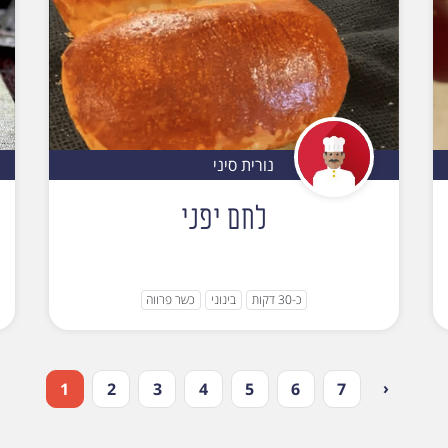
נורית סיני
לחם יפני
כ-30 דקות
בינוני
כשר פרווה
‹
1
2
3
4
5
6
7