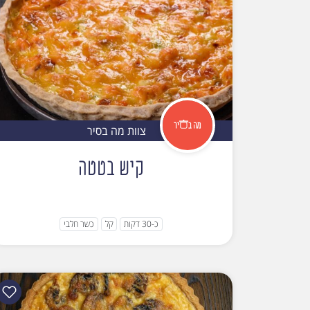
צוות מה בסיר
קיש בטטה
כ-30 דקות
קל
כשר חלבי