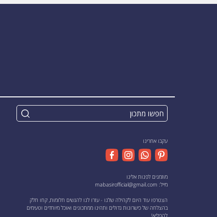
עקבו אחרינו
מוזמנים לפנות אלינו
מייל:
mabasirofficial@gmail.com
הצטרפו עוד היום לקהילה שלנו - עזרו לנו להגשים חלומות, קחו חלק
בהצלחה של כישרונות גדולים ותהינו ממתכונים ואוכל מיוחדים וטעימים
להפליא!