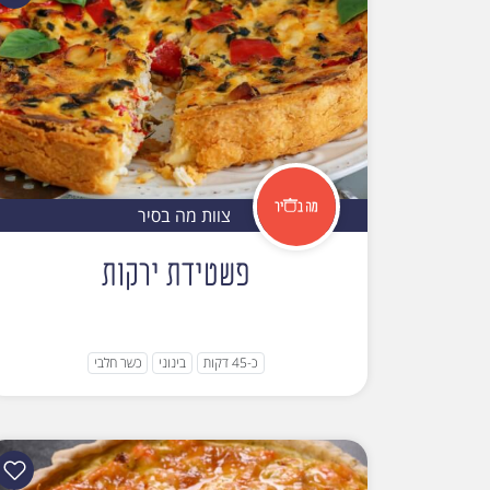
צוות מה בסיר
פשטידת ירקות
כ-45 דקות
בינוני
כשר חלבי