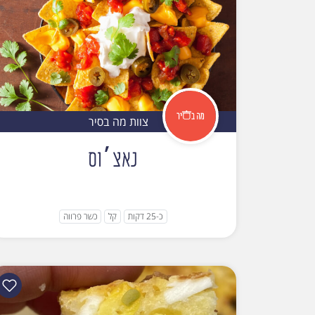
צוות מה בסיר
נאצ׳וס
כ-25 דקות
קל
כשר פרווה