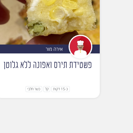
אירה מור
פשטידת תירס ואפונה ללא גלוטן
כ-15 דקות
קל
כשר חלבי