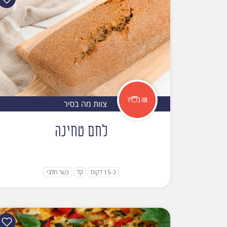
צוות מה בסיר
לחם טחינה
כ-15 דקות
קל
כשר חלבי