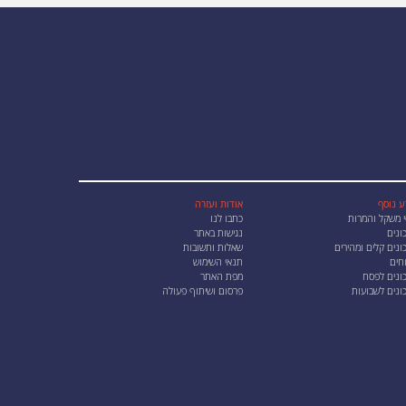
ע נוסף
אודות ועזרה
י משקל והמרות
כתבו לנו
ונים
נגישות באתר
נים קלים ומהירים
שאלות ותשובות
חים
תנאי השימוש
ונים לפסח
מפת האתר
ונים לשבועות
פרסום ושיתוף פעולה