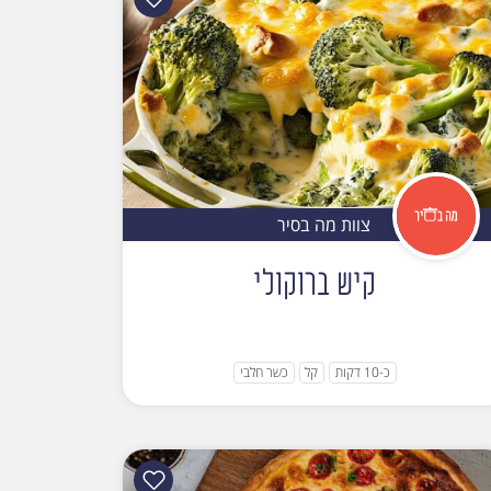
צוות מה בסיר
קיש ברוקולי
כ-10 דקות
קל
כשר חלבי