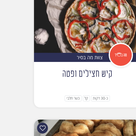
צוות מה בסיר
קיש חצילים ופטה
כ-30 דקות
קל
כשר חלבי