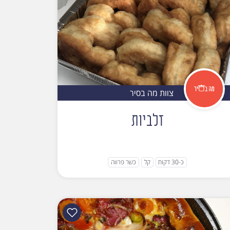
צוות מה בסיר
זלביות
כ-30 דקות
קל
כשר פרווה