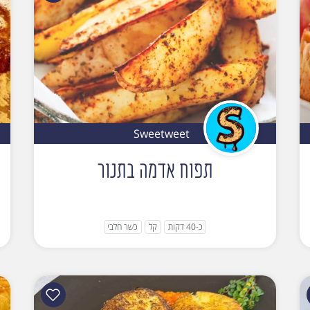
Sweetweet
תפוח אדמה בתנור
כ-40 דקות
קל
כשר חלבי