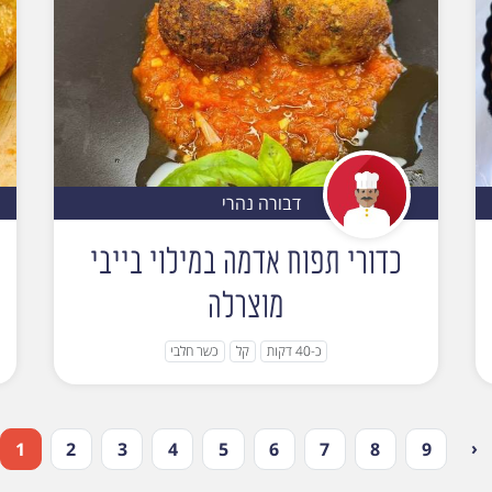
דבורה נהרי
כדורי תפוח אדמה במילוי בייבי
מוצרלה
כ-40 דקות
קל
כשר חלבי
‹
1
2
3
4
5
6
7
8
9