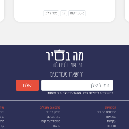
כ-30 דקות
קל
כשר חלבי
הירשמו לניוזלטר
והישארו מעודכנים
שלח
בהצטרפות לניוזלטר הינני מאשר/ת קבלת תוכן פרסומי
קטגוריות
מתכונים מובילים
מיד
מתכונים מהירים
סלמון בתנור
יחס
משקאות
עוגת גבינה
מתכ
עיקריות
פשטידת ברוקולי
מתכו
תוספות
עראיס
קינו