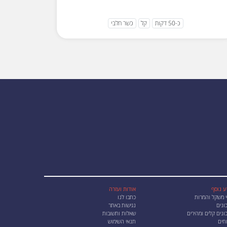
כ-50 דקות
קל
כשר חלבי
ע נוסף
אודות ועזרה
י משקל והמרות
כתבו לנו
ונים
נגישות באתר
נים קלים ומהירים
שאלות ותשובות
חים
תנאי השימוש