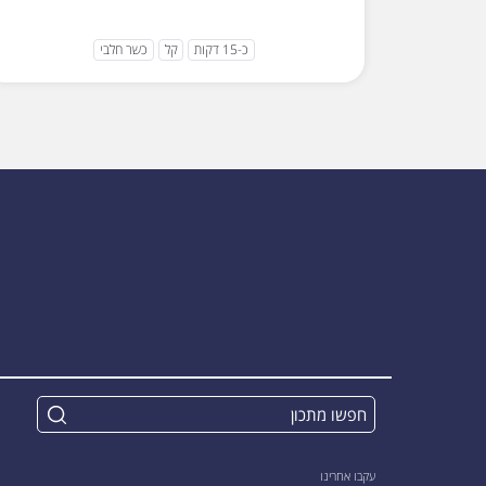
כ-15 דקות
קל
כשר חלבי
עקבו אחרינו