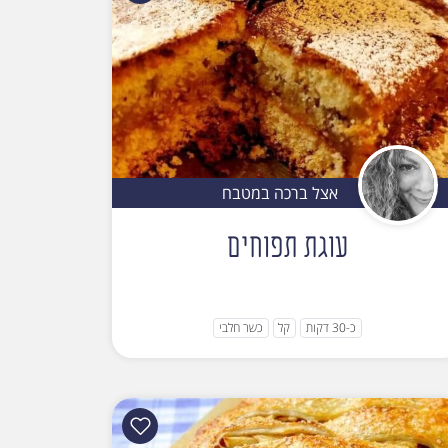
אצל ברכה במטבח
עוגת תפוחים
כ-30 דקות
קל
כשר חלבי