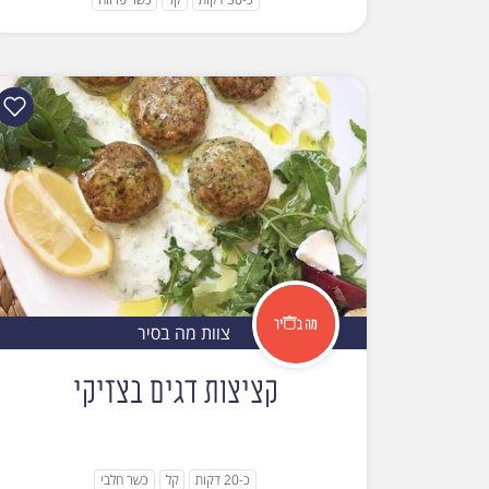
צוות מה בסיר
קציצות דגים בצזיקי
כ-20 דקות
קל
כשר חלבי