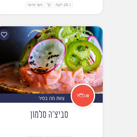
כ-20 דקות
קל
כשר פרווה
צוות מה בסיר
סביצ'ה סלמון