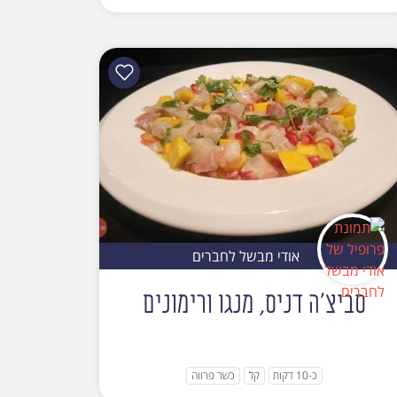
אודי מבשל לחברים
סביצ'ה דניס, מנגו ורימונים
כ-10 דקות
קל
כשר פרווה