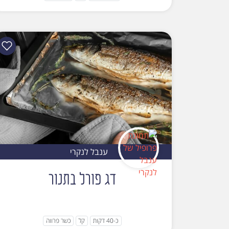
ענבל לנקרי
דג פורל בתנור
כ-40 דקות
קל
כשר פרווה