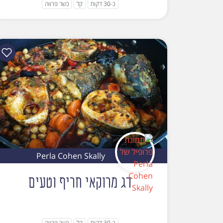
כ-30 דקות
קל
כשר פרווה
Perla Cohen Skally
דג מרוקאי חריף וטעים
כ-30 דקות
קל
כשר פרווה