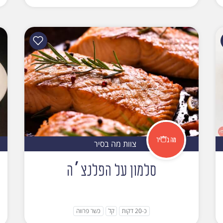
צוות מה בסיר
סלמון על הפלנצ׳ה
כ-20 דקות
קל
כשר פרווה