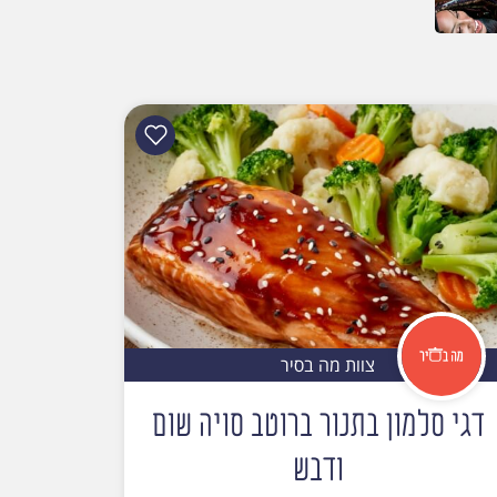
צוות מה בסיר
דגי סלמון בתנור ברוטב סויה שום
ודבש