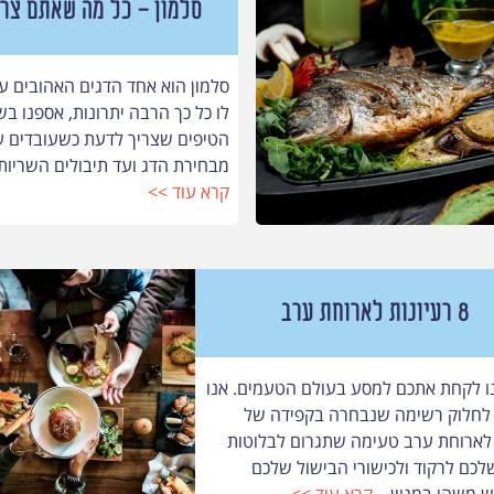
סלמון - כל מה שאתם צר
סלמון הוא אחד הדגים האהובים עלי
לו כל כך הרבה יתרונות, אספנו ב
הטיפים שצריך לדעת כשעובדים עם
מבחירת הדג ועד תיבולים השריות ו
קרא עוד >>
8 רעיונות לארוחת ערב
ו לקחת אתכם למסע בעולם הטעמים. אנו
לחלוק רשימה שנבחרה בקפידה של
 לארוחת ערב טעימה שתגרום לבלוטות
כם לרקוד ולכישורי הבישול שלכם
ש משהו במגוון...
קרא עוד >>