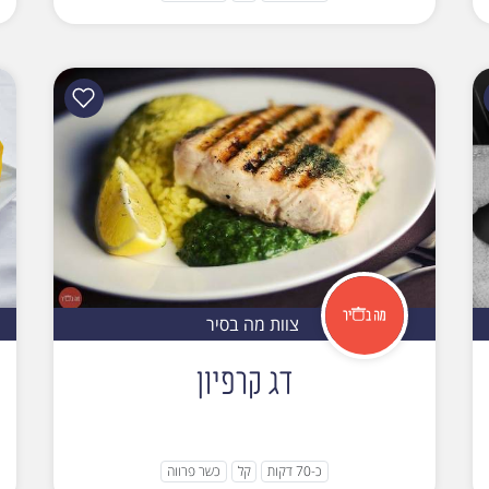
צוות מה בסיר
דג קרפיון
כ-70 דקות
קל
כשר פרווה